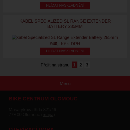
HLÍDAT NASKLADNĚNÍ
KABEL SPECIALIZED SL RANGE EXTENDER
BATTERY 285MM
940
,- Kč s DPH
HLÍDAT NASKLADNĚNÍ
Přejít na stranu:
1
2
3
Menu
BIKE CENTRUM OLOMOUC
Masarykova třída 821/46
779 00 Olomouc (
mapa
)
OTEVÍRACÍ DOBA