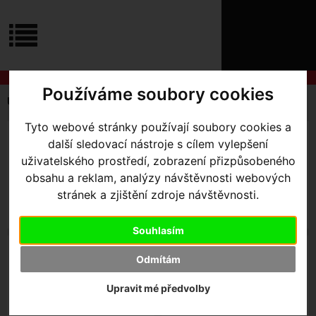
ÚVOD
NOVINKY
KONTAKT
O
NÁS
O
NÁKUPU
SLUŽBY
Používáme soubory cookies
REGISTRACE
Úvodní strana
Komponenty
E-Bikes
PŘIHLÁŠ
✖
Tyto webové stránky používají soubory cookies a
PŘIHLAŠOVAC
BATERIE
DISPLAY
další sledovací nástroje s cílem vylepšení
uživatelského prostředí, zobrazení přizpůsobeného
HESLO
obsahu a reklam, analýzy návštěvnosti webových
stránek a zjištění zdroje návštěvnosti.
ZTRATILI JST
Souhlasím
NABÍJENÍ
NÁHRADNÍ DÍLY
Odmítám
Upravit mé předvolby