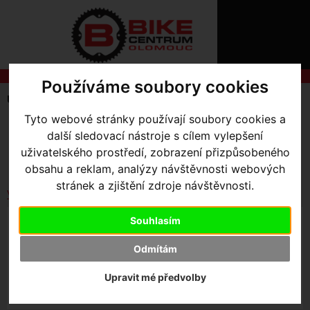
ÚVOD
NOVINKY
KONTAKT
O
NÁS
O
NÁKUPU
SLUŽBY
Používáme soubory cookies
REGISTRACE
Úvodní strana
Komponenty
E-Bikes
Nabíjení
PŘIHLÁŠ
Tyto webové stránky používají soubory cookies a
✖
SKLADEM V OLOMOUCI
další sledovací nástroje s cílem vylepšení
PŘIHLAŠOVAC
Seřadit podle:
uživatelského prostředí, zobrazení přizpůsobeného
Ceny
Názvu
Data
HESLO
obsahu a reklam, analýzy návštěvnosti webových
stránek a zjištění zdroje návštěvnosti.
ZTRATILI JST
Vybrat dle výrobce
KABEL SPECIALIZED SL RANGE EXTENDER
Souhlasím
BATTERY 285MM
Odmítám
940
,- Kč s DPH
Upravit mé předvolby
HLÍDAT NASKLADNĚNÍ