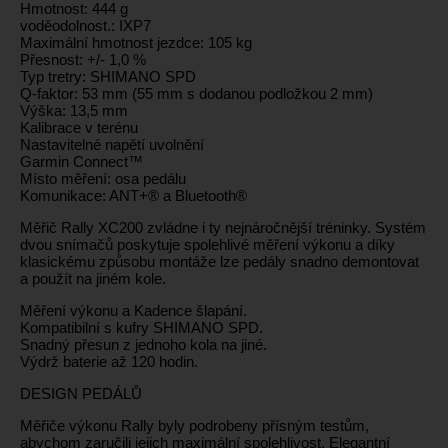
Hmotnost: 444 g
voděodolnost.: IXP7
Maximální hmotnost jezdce: 105 kg
Přesnost: +/- 1,0 %
Typ tretry: SHIMANO SPD
Q-faktor: 53 mm (55 mm s dodanou podložkou 2 mm)
Výška: 13,5 mm
Kalibrace v terénu
Nastavitelné napětí uvolnění
Garmin Connect™
Místo měření: osa pedálu
Komunikace: ANT+® a Bluetooth®
Měřič Rally XC200 zvládne i ty nejnáročnější tréninky. Systém
dvou snímačů poskytuje spolehlivé měření výkonu a díky
klasickému způsobu montáže lze pedály snadno demontovat
a použít na jiném kole.
Měření výkonu a Kadence šlapání.
Kompatibilní s kufry SHIMANO SPD.
Snadný přesun z jednoho kola na jiné.
Výdrž baterie až 120 hodin.
DESIGN PEDÁLŮ
Měřiče výkonu Rally byly podrobeny přísným testům,
abychom zaručili jejich maximální spolehlivost. Elegantní