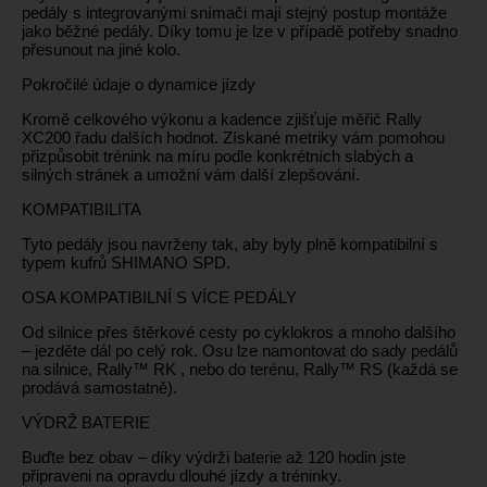
pedály s integrovanými snímači mají stejný postup montáže
jako běžné pedály. Díky tomu je lze v případě potřeby snadno
přesunout na jiné kolo.
Pokročilé údaje o dynamice jízdy
Kromě celkového výkonu a kadence zjišťuje měřič Rally
XC200 řadu dalších hodnot. Získané metriky vám pomohou
přizpůsobit trénink na míru podle konkrétních slabých a
silných stránek a umožní vám další zlepšování.
KOMPATIBILITA
Tyto pedály jsou navrženy tak, aby byly plně kompatibilní s
typem kufrů SHIMANO SPD.
OSA KOMPATIBILNÍ S VÍCE PEDÁLY
Od silnice přes štěrkové cesty po cyklokros a mnoho dalšího
– jezděte dál po celý rok. Osu lze namontovat do sady pedálů
na silnice, Rally™ RK , nebo do terénu, Rally™ RS (každá se
prodává samostatně).
VÝDRŽ BATERIE
Buďte bez obav – díky výdrži baterie až 120 hodin jste
připraveni na opravdu dlouhé jízdy a tréninky.