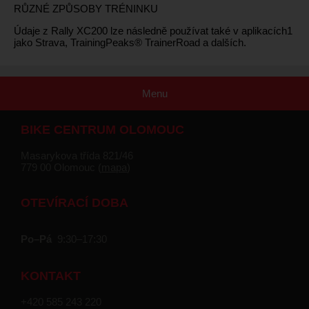
RŮZNÉ ZPŮSOBY TRÉNINKU
Údaje z Rally XC200 lze následně používat také v aplikacích1
jako Strava, TrainingPeaks® TrainerRoad a dalších.
Menu
BIKE CENTRUM OLOMOUC
Masarykova třída 821/46
779 00 Olomouc (
mapa
)
OTEVÍRACÍ DOBA
Po–Pá
9:30–17:30
KONTAKT
+420 585 243 220