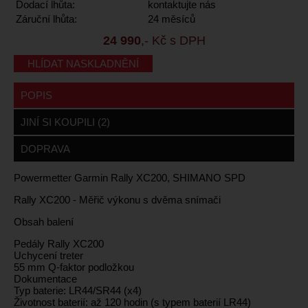
Dodací lhůta:
kontaktujte nás
Záruční lhůta:
24 měsíců
24 990
,- Kč s DPH
HLÍDAT NASKLADNĚNÍ
POPIS
JINÍ SI KOUPILI (2)
DOPRAVA
Powermetter Garmin Rally XC200, SHIMANO SPD
Rally XC200 - Měřič výkonu s dvěma snímači
Obsah balení
Pedály Rally XC200
Uchycení treter
55 mm Q-faktor podložkou
Dokumentace
Typ baterie: LR44/SR44 (x4)
Životnost baterií: až 120 hodin (s typem baterií LR44)