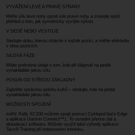
VYVÁŽENÍ LEVÉ A PRAVÉ STRANY
Měřte sílu levé nohy oproti síle pravé nohy a získejte lepší
přehled o tom, jak symetricky vyvíjíte výkon.
V SEDĚ NEBO VESTOJE
Sledujte dobu, kterou strávíte v každé pozici, a měřte efektivitu
v obou pozicích.
SILOVÁ FÁZE
Mějte podrobné údaje o tom, kde při šlápnutí na pedál
vynakládáte jakou sílu.
POSUN OD STŘEDU ZÁKLADNY
Zajistěte správnou polohu kufrů – sledujte, kde na pedál
vynakládáte jakou sílu.
MOŽNOSTI SPOJENÍ
měřič Rally XC200 můžete spojit pomocí Cyklopočítače Edge
a aplikace Garmin Connect™1. To usnadní přenos dat a
aktualizací softwaru. Můžete využít také výhody aplikace
Tacx® Training při indoorovém tréninku.