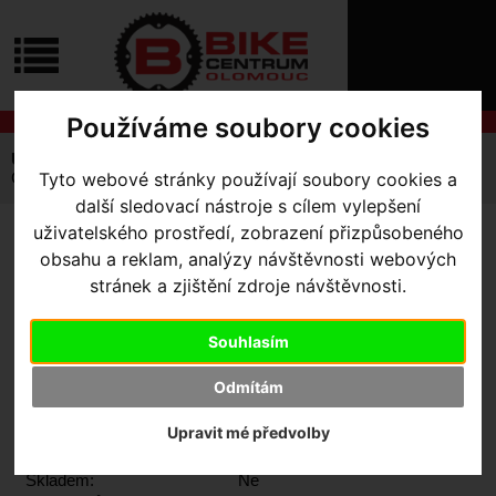
ÚVOD
NOVINKY
KONTAKT
O
NÁS
O
Používáme soubory cookies
NÁKUPU
SLUŽBY
REGISTRACE
Úvodní strana
Komponenty
Pedály
MTB
PŘIHLÁŠ
Garmin XC 200 powermeter SPD pedály
Tyto webové stránky používají soubory cookies a
✖
další sledovací nástroje s cílem vylepšení
PŘIHLAŠOVAC
uživatelského prostředí, zobrazení přizpůsobeného
GARMIN XC 200
obsahu a reklam, analýzy návštěvnosti webových
HESLO
stránek a zjištění zdroje návštěvnosti.
POWERMETER SPD
ZTRATILI JST
PEDÁLY
Souhlasím
Odmítám
Upravit mé předvolby
Výrobce:
Garmin
Skladem:
Ne