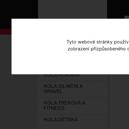
AKCE
Úvodní s
Tyto webové stránky používaj
zobrazení přizpůsobeného ob
KOLA S-WORKS
DE
ELEKTROKOLA
KOLA HORSKÁ
KOLA SILNIČNÍ A
GRAVEL
KOLA TREKOVÁ A
FITNESS
KOLA DĚTSKÁ