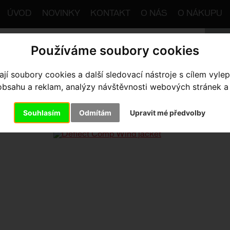
ÚVOD
NOVINKY
KONTAKT
O NÁS
O NÁKUPU
Používáme soubory cookies
trana
Výbava pro jezdce
Bundy
Pánské
í soubory cookies a další sledovací nástroje s cílem vylep
Deflect Co
sahu a reklam, analýzy návštěvnosti webových stránek a z
FLECT COMP WIND JACKET
- W
Souhlasím
Odmítám
Upravit mé předvolby