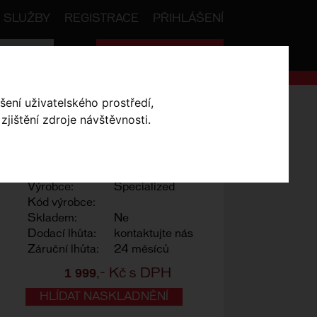
SLUŽBY
REGISTRACE
PŘIHLÁŠENÍ
Celková cena:
0
,- Kč
šení uživatelského prostředí,
mp Wind jacket
jištění zdroje návštěvnosti.
hite XXX-Large
Výrobce:
Specialized
Kód výrobce:
Skladem:
Ne
Dodací lhůta:
kontaktujte nás
Záruční lhůta:
24 měsíců
1 999
,- Kč s DPH
HLÍDAT NASKLADNĚNÍ