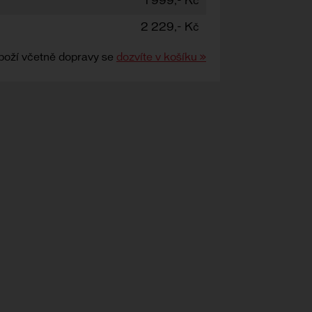
1 999,- Kč
2 229,- Kč
boží včetně dopravy se
dozvíte v košíku »