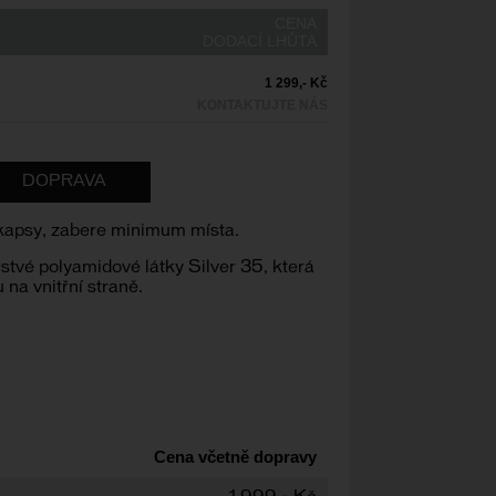
CENA
DODACÍ LHŮTA
1 299,- Kč
KONTAKTUJTE NÁS
DOPRAVA
í kapsy, zabere minimum místa.
rstvé polyamidové látky Silver 35, která
 na vnitřní straně.
Cena včetně dopravy