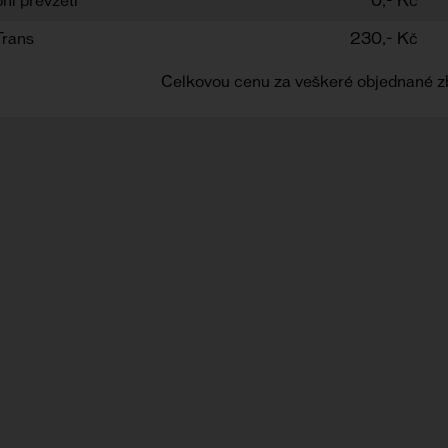
ní převzetí
0,- Kč
Trans
230,- Kč
Celkovou cenu za veškeré objednané z