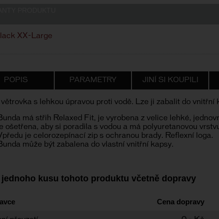
ANTY PRODUKTU
lack XX-Large
POPIS
PARAMETRY
JINÍ SI KOUPILI
větrovka s lehkou úpravou proti vodě. Lze ji zabalit do vnitřn
Bunda má střih Relaxed Fit, je vyrobena z velice lehké, jednov
je ošetřena, aby si poradila s vodou a má polyuretanovou vrstvu
Vpředu je celorozepínací zip s ochranou brady. Reflexní loga.
Bunda může být zabalena do vlastní vnitřní kapsy.
 jednoho kusu tohoto produktu včetně dopravy
avce
Cena dopravy