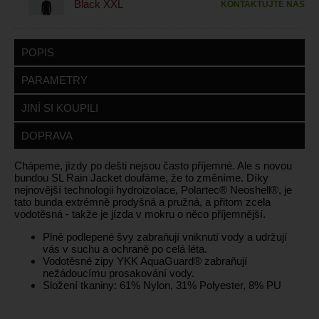
Black XXL
KONTAKTUJTE NÁS
POPIS
PARAMETRY
JINÍ SI KOUPILI
DOPRAVA
Chápeme, jízdy po dešti nejsou často příjemné. Ale s novou
bundou SL Rain Jacket doufáme, že to změníme. Díky
nejnovější technologii hydroizolace, Polartec® Neoshell®, je
tato bunda extrémně prodyšná a pružná, a přitom zcela
vodotěsná - takže je jízda v mokru o něco příjemnější.
Plně podlepené švy zabraňují vniknutí vody a udržují
vás v suchu a ochraně po celá léta.
Vodotěsné zipy YKK AquaGuard® zabraňují
nežádoucímu prosakování vody.
Složení tkaniny: 61% Nylon, 31% Polyester, 8% PU