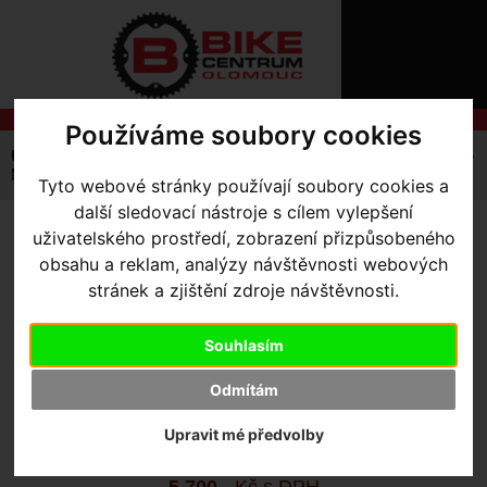
ÚVOD
NOVINKY
KONTAKT
O
NÁS
O
NÁKUPU
Používáme soubory cookies
SLUŽBY
REGISTRACE
Úvodní strana
Výbava pro jezdce
Bundy
Pánské
PŘIHLÁŠ
Men's SL Rain Jacket
Tyto webové stránky používají soubory cookies a
✖
další sledovací nástroje s cílem vylepšení
PŘIHLAŠOVAC
uživatelského prostředí, zobrazení přizpůsobeného
MEN'S SL RAIN JACKET
-
HESLO
obsahu a reklam, analýzy návštěvnosti webových
Black XS
stránek a zjištění zdroje návštěvnosti.
ZTRATILI JST
Souhlasím
Výrobce:
Specialized
Kód výrobce:
64422-3801
Odmítám
Skladem:
Ano, u dodavatele
Dodací lhůta:
KONTAKTUJTE NÁS
Upravit mé předvolby
Záruční lhůta:
24 měsíců
5 700
,- Kč s DPH