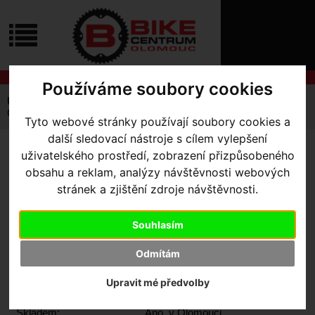
ÚVOD
NOVINKY
KONTAKT
O
NÁS
O
NÁKUPU
SLUŽBY
Používáme soubory cookies
REGISTRACE
Úvodní strana
Výbava pro jezdce
Tretry
Silniční
PŘIHLÁŠ
Cyklistické tretry silniční Northwave Extreme Plus
Tyto webové stránky používají soubory cookies a
✖
další sledovací nástroje s cílem vylepšení
PŘIHLAŠOVAC
uživatelského prostředí, zobrazení přizpůsobeného
CYKLISTICKÉ TRETRY
HESLO
obsahu a reklam, analýzy návštěvnosti webových
SILNIČNÍ NORTHWAVE
stránek a zjištění zdroje návštěvnosti.
ZTRATILI JST
EXTREME PLUS
- White 43
Souhlasím
Odmítám
Upravit mé předvolby
Výrobce:
Northwave
Kód výrobce:
80261065-51-43
Skladem:
Ano, v Olomouci