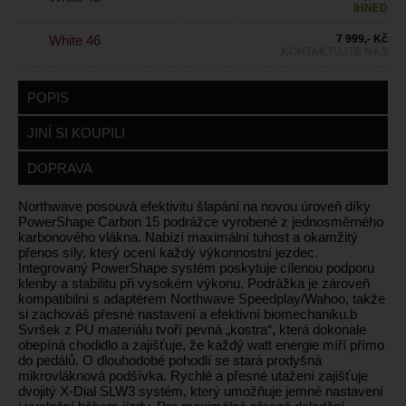
IHNED
White 46
7 999,- Kč
KONTAKTUJTE NÁS
POPIS
JINÍ SI KOUPILI
DOPRAVA
Northwave posouvá efektivitu šlapání na novou úroveň díky
PowerShape Carbon 15 podrážce vyrobené z jednosměrného
karbonového vlákna. Nabízí maximální tuhost a okamžitý
přenos síly, který ocení každý výkonnostní jezdec.
Integrovaný PowerShape systém poskytuje cílenou podporu
klenby a stabilitu při vysokém výkonu. Podrážka je zároveň
kompatibilní s adaptérem Northwave Speedplay/Wahoo, takže
si zachováš přesné nastavení a efektivní biomechaniku.b
Svršek z PU materiálu tvoří pevná „kostra“, která dokonale
obepíná chodidlo a zajišťuje, že každý watt energie míří přímo
do pedálů. O dlouhodobé pohodlí se stará prodyšná
mikrovláknová podšívka. Rychlé a přesné utažení zajišťuje
dvojitý X-Dial SLW3 systém, který umožňuje jemné nastavení