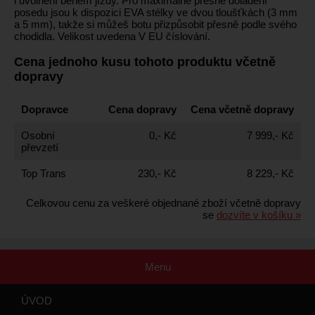
i uvolnění během jízdy. Pro maximálně přesné doladění
posedu jsou k dispozici EVA stélky ve dvou tloušťkách (3 mm
a 5 mm), takže si můžeš botu přizpůsobit přesně podle svého
chodidla. Velikost uvedena V EU číslování.
Cena jednoho kusu tohoto produktu včetně
dopravy
Dopravce
Cena dopravy
Cena včetně dopravy
Osobní
0,- Kč
7 999,- Kč
převzetí
Top Trans
230,- Kč
8 229,- Kč
Celkovou cenu za veškeré objednané zboží včetně dopravy
se
dozvíte v košíku »
Menu
ÚVOD