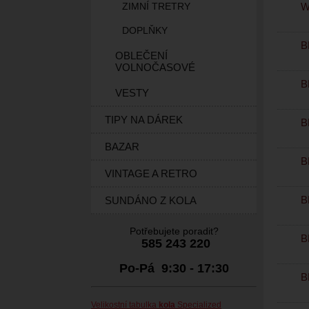
W
ZIMNÍ TRETRY
DOPLŇKY
B
OBLEČENÍ
VOLNOČASOVÉ
B
VESTY
TIPY NA DÁREK
B
BAZAR
B
VINTAGE A RETRO
B
SUNDÁNO Z KOLA
Potřebujete poradit?
B
585 243 220
Po-Pá 9:30 - 17:30
B
Velikostní tabulka
kola
Specialized