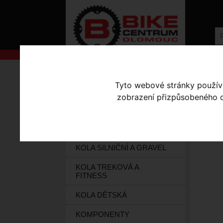
AKCE
Úvodní s
Tyto webové stránky používaj
KOLA S-WORKS
zobrazení přizpůsobeného ob
SI
ELEKTROKOLA
KOLA HORSKÁ
KOLA SILNIČNÍ A GRAVEL
KOLA TREKOVÁ A
FITNESS
KOLA DĚTSKÁ
KOMPONENTY