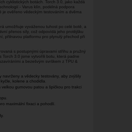
ch cyklistických botách. Torch 3.0, jako každá
chnologií - Varus klín, podélná podpora
teré je ověřeno vědeckým testováním a dvěma
rá umožňuje vyváženou tuhost po celé botě, a
tivní přenos síly, což odpovídá jeho protějšku
í, přilnavou platformu pro plynulý přechod při
párovaná s postupnými úpravami střihu a pružný
s Torch 3.0 jsme vytvořili botu, která padne
2 uzavíráními a bezešvým svrškem z TPU &
 navrženy a vědecky testovány, aby zvýšily
í kyčle, kolene a chodidla.
s velkou gumovou patou a špičkou pro trakci
opu.
o maximální fixaci a pohodlí.
y.