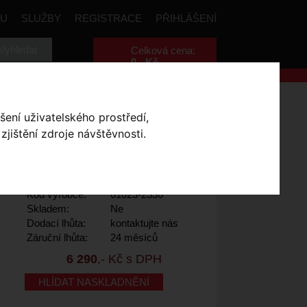
PU
SLUŽBY
REGISTRACE
PŘIHLÁŠENÍ
Celková cena:
0
,- Kč
ry Torch 3.0 NEW
šení uživatelského prostředí,
jištění zdroje návštěvnosti.
- WHITE 36
Výrobce:
Specialized
Kód výrobce:
61023-2336
Skladem:
Ne
Dodací lhůta:
kontaktujte nás
Záruční lhůta:
24 měsíců
6 290
,- Kč s DPH
HLÍDAT NASKLADNĚNÍ