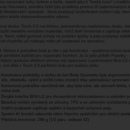
u zarovnání nohy, kolene a kyčle, stejně jako k "horké noze" v tradiční
ody Geometry, pomáhá řešit tyto problémy pomocí tří patentovaných te
& Metatarzální výstupek - které poskytují bezbolestné zvýšení síly, k
letími dobře dokumentovaného výkonu.
ová deska: Torch 3.0 má lehkou, jednosměrnou karbonovou desku, kte
použití menšího množství materiálu, čímž šetří hmotnost a zajišťuje efek
. Navíc velké gumové úchyty na podešvi špičky a paty poskytují stabiln
 od chodníku při nástupu nebo při zastavení na semaforu.
: Klíčem k pohodlné botě je vše v její konstrukci - vyvážená tuhost s
je perfektní balíček pro maximální komfort. Je to jako příběh Popelky - 
. Nabízí jezdcům efektivní přenos síly spárovaný s prémiovými Boa Li
y, což dělá z Torch 3.0 perfektní botu pro každou jízdu.
Konstrukce podrážky a vložky do bot Body Geometry byly ergonomicky
sílu, efektivitu, výdrž a snížili riziko zranění díky optimalizaci vyrovnán
Karbonová podrážka navržená tak, aby byla tuhá, ale zároveň lehká, 
mimo kolo.
Dvojitá kolečka BOA Li2 pro dvousměrné mikronastavení a uvolnění p
Bezešvý svršek vyrobený ze síťoviny, TPU a se zónovým vyztužením pr
Vnitřní podpatek zajišťuje stabilní a bezpečné uchycení paty.
Systém tří šroubů odpovídá všem hlavním systémům pro silniční pedál
Přibližná hmotnost: 288 g (1/2 páru, velikost 42)