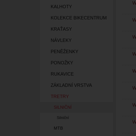
W
KALHOTY
KOLEKCE BIKECENTRUM
W
KRAŤASY
W
NÁVLEKY
PENĚŽENKY
W
PONOŽKY
W
RUKAVICE
ZÁKLADNÍ VRSTVA
W
TRETRY
W
SILNIČNÍ
Silniční
W
MTB