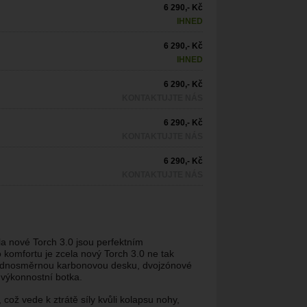
6 290,- Kč
IHNED
6 290,- Kč
IHNED
6 290,- Kč
KONTAKTUJTE NÁS
6 290,- Kč
KONTAKTUJTE NÁS
6 290,- Kč
KONTAKTUJTE NÁS
la nové Torch 3.0 jsou perfektním
 komfortu je zcela nový Torch 3.0 ne tak
 jednosměrnou karbonovou desku, dvojzónové
 výkonnostní botka.
což vede k ztrátě síly kvůli kolapsu nohy,