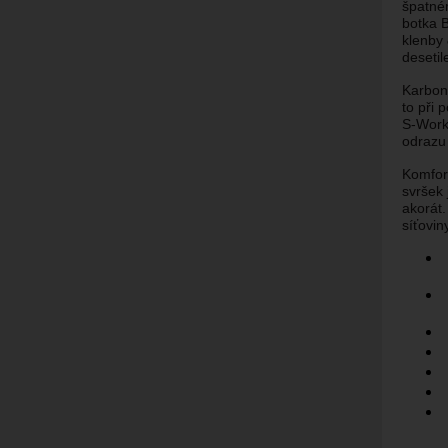
špatném
botka B
klenby 
deseti
Karbon
to při 
S-Works
odrazu
Komfort
svršek 
akorát
síťovin