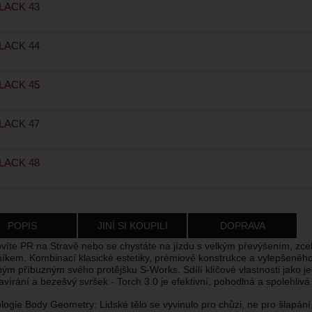
LACK 43
LACK 44
LACK 45
LACK 47
LACK 48
POPIS
JINÍ SI KOUPILI
DOPRAVA
ovíte PR na Stravě nebo se chystáte na jízdu s velkým převýšením, zce
íkem. Kombinací klasické estetiky, prémiové konstrukce a vylepšeného
ným příbuzným svého protějšku S-Works. Sdílí klíčové vlastnosti jako
vírání a bezešvý svršek - Torch 3.0 je efektivní, pohodlná a spolehlivá
ogie Body Geometry: Lidské tělo se vyvinulo pro chůzi, ne pro šlapání, 