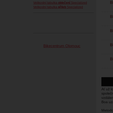
B
Velikostní tabulka
oblečení
Specialized
Velikostní tabulka
přileb
Specialized
B
B
B
Bikecentrum Olomouc
B
Ať už l
společn
vzdále
Boa uza
Metodol