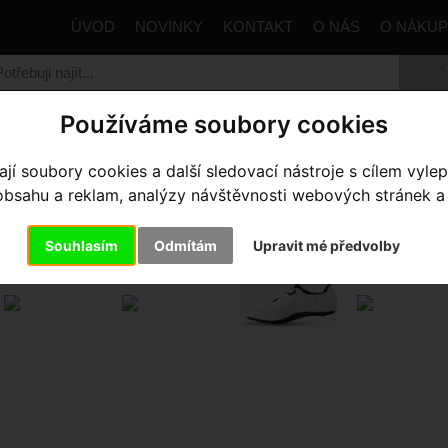
ÚVOD
NOVINKY
KONTAKT
O NÁS
O NÁKU
Používáme soubory cookies
trana
Výbava pro jezdce
Tretry
Silniční
Silniční tret
í soubory cookies a další sledovací nástroje s cílem vylep
sahu a reklam, analýzy návštěvnosti webových stránek a z
LNIČNÍ TRETRY TORCH 3.0 NEW
Souhlasím
Odmítám
Upravit mé předvolby