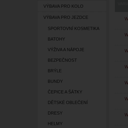
VARI
VÝBAVA PRO KOLO
VÝBAVA PRO JEZDCE
W
SPORTOVNÍ KOSMETIKA
W
BATOHY
VÝŽIVA A NÁPOJE
W
BEZPEČNOST
W
BRÝLE
BUNDY
W
ČEPICE A ŠÁTKY
W
DĚTSKÉ OBLEČENÍ
DRESY
W
HELMY