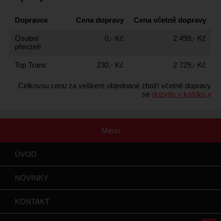
Dopravce
Cena dopravy
Cena včetně dopravy
Osobní
0,- Kč
2 499,- Kč
převzetí
Top Trans
230,- Kč
2 729,- Kč
Celkovou cenu za veškeré objednané zboží včetně dopravy
se
dozvíte v košíku »
Menu
ÚVOD
NOVINKY
KONTAKT