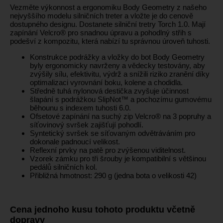
Vezměte výkonnost a ergonomiku Body Geometry z našeho
nejvyššího modelu silničních treter a vložte je do cenově
dostupného designu. Dostanete silniční tretry Torch 1.0. Mají
zapínání Velcro® pro snadnou úpravu a pohodlný střih s
podešví z kompozitu, která nabízí tu správnou úroveň tuhosti.
Konstrukce podrážky a vložky do bot Body Geometry
byly ergonomicky navrženy a vědecky testovány, aby
zvýšily sílu, efektivitu, výdrž a snížili riziko zranění díky
optimalizaci vyrovnání boku, kolene a chodidla.
Středně tuhá nylonová destička zvyšuje účinnost
šlapání s podrážkou SlipNot™ a pochozímu gumovému
běhounu s indexem tuhosti 6.0.
Ofsetové zapínání na suchý zip Velcro® na 3 popruhy a
síťovinový svršek zajišťují pohodlí.
Syntetický svršek se síťovaným odvětráváním pro
dokonale padnoucí velikost.
Reflexní prvky na patě pro zvýšenou viditelnost.
Vzorek zámku pro tři šrouby je kompatibilní s většinou
pedálů silničních kol.
Přibližná hmotnost: 290 g (jedna bota o velikosti 42)
Cena jednoho kusu tohoto produktu včetně
dopravy