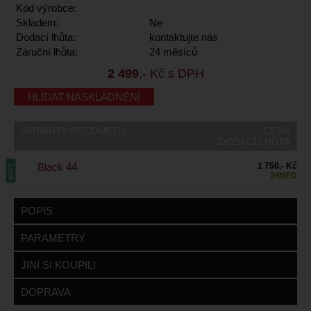
Kód výrobce:
Skladem:
Ne
Dodací lhůta:
kontaktujte nás
Záruční lhůta:
24 měsíců
2 499
,- Kč s DPH
HLÍDAT NASKLADNĚNÍ
VARIANTY PRODUKTU
CENA
DODACÍ LHŮTA
Black 44
1 750,- Kč
AKCE
IHNED
POPIS
PARAMETRY
JINÍ SI KOUPILI
DOPRAVA