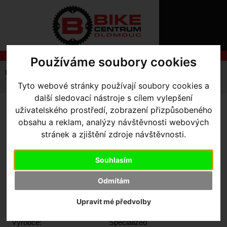
ÚVOD
NOVINKY
KONTAKT
O
NÁS
O
NÁKUPU
Používáme soubory cookies
SLUŽBY
REGISTRACE
Úvodní strana
Výbava pro jezdce
Tretry
Silniční
PŘIHLÁŠ
Torch 1.0 Road Shoes 2020 suchý zip
Tyto webové stránky používají soubory cookies a
✖
další sledovací nástroje s cílem vylepšení
PŘIHLAŠOVAC
uživatelského prostředí, zobrazení přizpůsobeného
TORCH 1.0 ROAD SHOES
HESLO
obsahu a reklam, analýzy návštěvnosti webových
2020 SUCHÝ ZIP
- Team
stránek a zjištění zdroje návštěvnosti.
ZTRATILI JST
Yellow 48
Souhlasím
Odmítám
Upravit mé předvolby
Výrobce:
Specialized