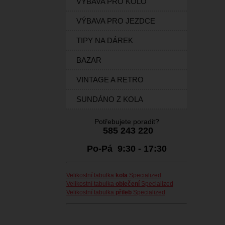
VÝBAVA PRO KOLO
VÝBAVA PRO JEZDCE
TIPY NA DÁREK
BAZAR
VINTAGE A RETRO
SUNDÁNO Z KOLA
Potřebujete poradit?
585 243 220
Po-Pá 9:30 - 17:30
Velikostní tabulka
kola
Specialized
Velikostní tabulka
oblečení
Specialized
Velikostní tabulka
přileb
Specialized