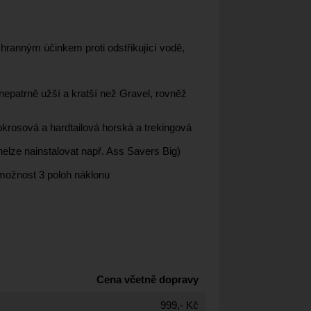
ranným účinkem proti odstřikující vodě,
epatrně užší a kratší než Gravel, rovněž
lokrosová a hardtailová horská a trekingová
elze nainstalovat např. Ass Savers Big)
možnost 3 poloh náklonu
Cena včetně dopravy
999,- Kč