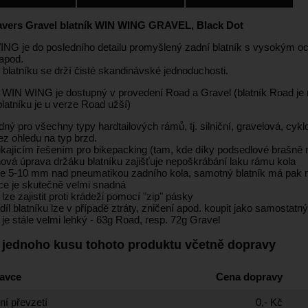
avers Gravel blatník WIN WING GRAVEL, Black Dot
NG je do posledního detailu promyšlený zadní blatník s vysokým och
apod.
 blatníku se drží čisté skandinávské jednoduchosti.
k WIN WING je dostupný v provedení Road a Gravel (blatník Road je n
latníku je u verze Road užší)
ný pro všechny typy hardtailových rámů, tj. silniční, gravelová, cyk
ez ohledu na typ brzd.
ikajícím řešením pro bikepacking (tam, kde díky podsedlové brašně n
ová úprava držáku blatníku zajišťuje nepoškrábání laku rámu kola
uje 5-10 mm nad pneumatikou zadního kola, samotný blatník má pak 
ace je skutečně velmi snadná
 lze zajistit proti krádeži pomocí "zip" pásky
íl blatníku lze v případě ztráty, zničení apod. koupit jako samostatný
 je stále velmi lehký - 63g Road, resp. 72g Gravel
 jednoho kusu tohoto produktu včetně dopravy
avce
Cena dopravy
í převzetí
0,- Kč