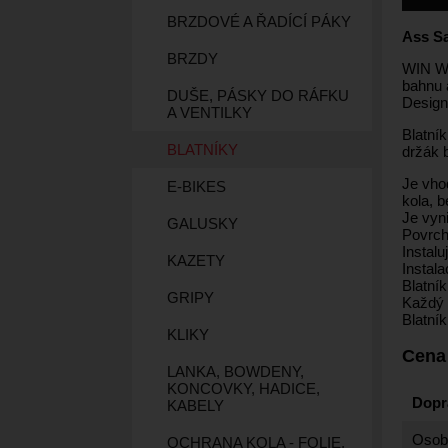
BRZDOVÉ A ŘADÍCÍ PÁKY
Ass S
BRZDY
WIN WI
bahnu 
DUŠE, PÁSKY DO RÁFKU
Design
A VENTILKY
Blatní
BLATNÍKY
držák b
Je vhod
E-BIKES
kola, b
Je vyn
GALUSKY
Povrch
Instal
KAZETY
Instal
Blatník
GRIPY
Každý d
Blatník
KLIKY
Cena
LANKA, BOWDENY,
KONCOVKY, HADICE,
Dopr
KABELY
Osobn
OCHRANA KOLA - FOLIE,