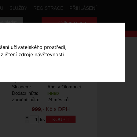
PU
SLUŽBY
REGISTRACE
PŘIHLÁŠENÍ
Celková cena:
0
,- Kč
ing Wing black
šení uživatelského prostředí,
jištění zdroje návštěvnosti.
NG WING BLACK
Výrobce:
Ass Savers
Skladem:
Ano, v Olomouci
Dodací lhůta:
IHNED
Záruční lhůta:
24 měsíců
999
,- Kč s DPH
+
ks
-