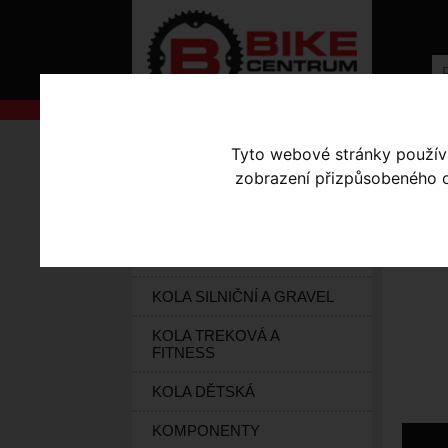
AKCE
Úvodní s
Tyto webové stránky používaj
zobrazení přizpůsobeného ob
KOLA S-WORKS
BL
ELEKTROKOLA
KOLA HORSKÁ
KOLA SILNIČNÍ A GRAVEL
KOLA TREKOVÁ A
FITNESS
KOLA DĚTSKÁ
KOMPONENTY