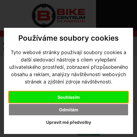
ÚVOD
NOVINKY
KONTAKT
O
NÁS
O
NÁKUPU
Používáme soubory cookies
SLUŽBY
REGISTRACE
Úvodní strana
Komponenty
Blatníky
PŘIHLÁŠ
blatník AssSavers MTB Wing Wing black
Tyto webové stránky používají soubory cookies a
✖
další sledovací nástroje s cílem vylepšení
PŘIHLAŠOVAC
uživatelského prostředí, zobrazení přizpůsobeného
BLATNÍK ASSSAVERS MTB
HESLO
obsahu a reklam, analýzy návštěvnosti webových
WING WING BLACK
stránek a zjištění zdroje návštěvnosti.
ZTRATILI JST
Souhlasím
Odmítám
Upravit mé předvolby