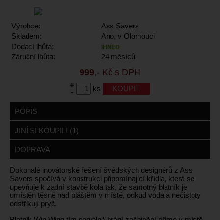
Výrobce:
Ass Savers
Skladem:
Ano, v Olomouci
Dodací lhůta:
IHNED
Záruční lhůta:
24 měsíců
999
,- Kč s DPH
+
ks
-
POPIS
JINÍ SI KOUPILI (1)
DOPRAVA
Dokonalé inovátorské řešení švédských designérů z Ass
Savers spočívá v konstrukci připomínající křídla, která se
upevňuje k zadní stavbě kola tak, že samotný blatník je
umístěn těsně nad pláštěm v místě, odkud voda a nečistoty
odstřikují pryč.
Blatník Win Wing tím geniálně brání zašpinění přímo v místě