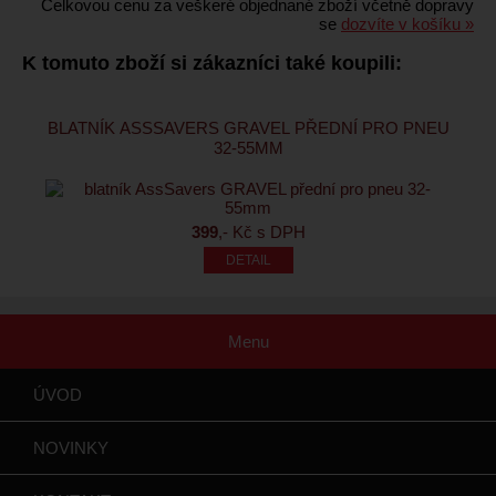
Celkovou cenu za veškeré objednané zboží včetně dopravy
se
dozvíte v košíku »
K tomuto zboží si zákazníci také koupili:
BLATNÍK ASSSAVERS GRAVEL PŘEDNÍ PRO PNEU
32-55MM
399
,- Kč s DPH
Menu
ÚVOD
NOVINKY