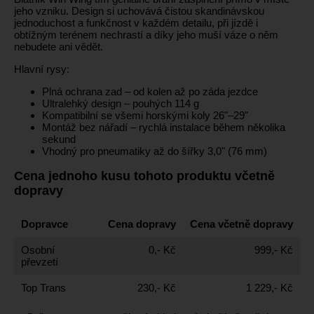
jeho vzniku. Design si uchovává čistou skandinávskou
jednoduchost a funkčnost v každém detailu, při jízdě i
obtížným terénem nechrastí a díky jeho muší váze o něm
nebudete ani vědět.
Hlavní rysy:
Plná ochrana zad – od kolen až po záda jezdce
Ultralehký design – pouhých 114 g
Kompatibilní se všemi horskými koly 26"–29"
Montáž bez nářadí – rychlá instalace během několika
sekund
Vhodný pro pneumatiky až do šířky 3,0" (76 mm)
Cena jednoho kusu tohoto produktu včetně
dopravy
Dopravce
Cena dopravy
Cena včetně dopravy
Osobní
0,- Kč
999,- Kč
převzetí
Top Trans
230,- Kč
1 229,- Kč