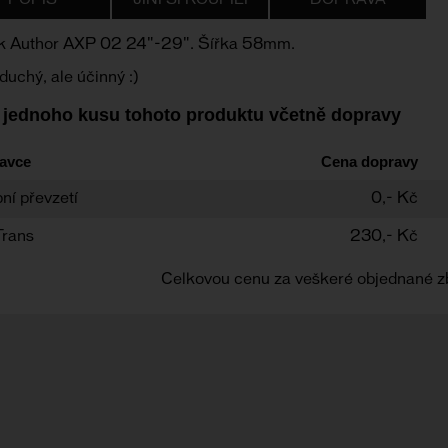
POPIS
JINÍ SI KOUPILI
DOPRAVA
ík Author AXP 02 24"-29". Šířka 58mm.
uchý, ale účinný :)
 jednoho kusu tohoto produktu včetně dopravy
avce
Cena dopravy
ní převzetí
0,- Kč
Trans
230,- Kč
Celkovou cenu za veškeré objednané z