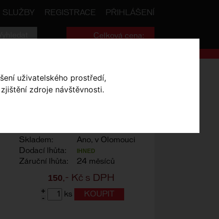
SLUŽBY
REGISTRACE
PŘIHLÁŠENÍ
Celková cena:
0
,- Kč
4-29 zadní
šení uživatelského prostředí,
jištění zdroje návštěvnosti.
ADNÍ
Výrobce:
Author
Skladem:
Ano, v Olomouci
Dodací lhůta:
IHNED
Záruční lhůta:
24 měsíců
150
,- Kč s DPH
+
ks
-