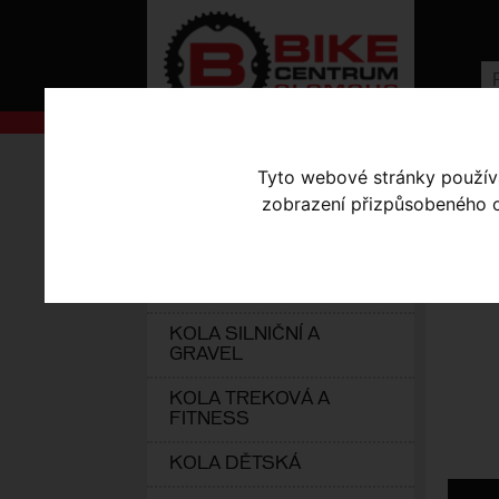
AKCE
Úvodní s
Tyto webové stránky používaj
zobrazení přizpůsobeného ob
KOLA S-WORKS
BL
ELEKTROKOLA
KOLA HORSKÁ
KOLA SILNIČNÍ A
GRAVEL
KOLA TREKOVÁ A
FITNESS
KOLA DĚTSKÁ