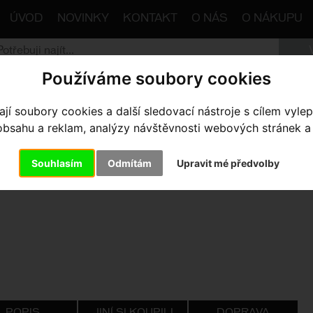
ÚVOD
NOVINKY
KONTAKT
O NÁS
O NÁKUPU
Používáme soubory cookies
trana
Komponenty
Blatníky
blatník Author AXP 02 2
í soubory cookies a další sledovací nástroje s cílem vylep
sahu a reklam, analýzy návštěvnosti webových stránek a z
ATNÍK AUTHOR AXP 02 24-29 Z
Souhlasím
Odmítám
Upravit mé předvolby