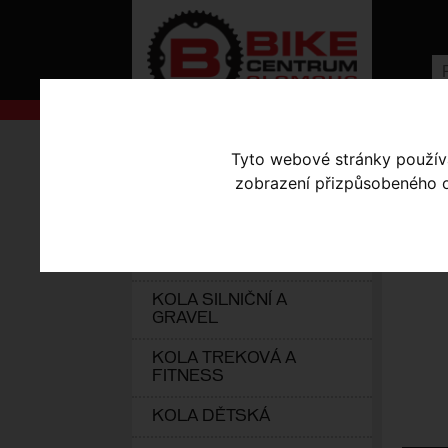
AKCE
Úvodní s
Tyto webové stránky používaj
zobrazení přizpůsobeného ob
KOLA S-WORKS
VZ
ELEKTROKOLA
KOLA HORSKÁ
KOLA SILNIČNÍ A
GRAVEL
KOLA TREKOVÁ A
FITNESS
KOLA DĚTSKÁ