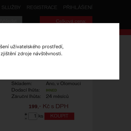
SLUŽBY
REGISTRACE
PŘIHLÁŠENÍ
Celková cena:
0
,- Kč
šení uživatelského prostředí,
jištění zdroje návštěvnosti.
Výrobce:
SKS
Skladem:
Ano, v Olomouci
Dodací lhůta:
IHNED
Záruční lhůta:
24 měsíců
199
,- Kč s DPH
+
ks
-