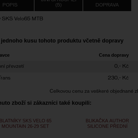
JINÍ SI KOUPILI
POPIS
(5)
DOPRAVA
y SKS Velo65 MTB
 jednoho kusu tohoto produktu včetně dopravy
avce
Cena dopravy
ní převzetí
0,- Kč
Trans
230,- Kč
Celkovou cenu za veškeré objednané z
uto zboží si zákazníci také koupili:
BLATNÍKY SKS VELO 65
BLIKAČKA AUTHOR
MOUNTAIN 26-29 SET
SILICONE PŘEDNÍ