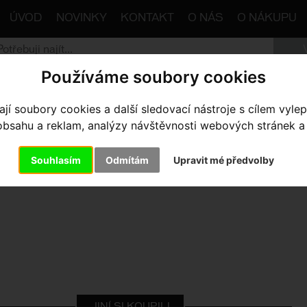
ÚVOD
NOVINKY
KONTAKT
O NÁS
O NÁKUPU
Používáme soubory cookies
trana
Komponenty
Blatníky
vzpěry SKS Velo65 MTB
í soubory cookies a další sledovací nástroje s cílem vylep
sahu a reklam, analýzy návštěvnosti webových stránek a z
PĚRY SKS VELO65 MTB
Souhlasím
Odmítám
Upravit mé předvolby