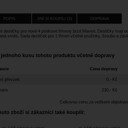
POPIS
JINÍ SI KOUPILI (3)
DOPRAVA
é destičky pro nové 4 pístkové třmeny brzd Maven. Destičky mají oc
vaná směs. Sada destiček pro 1 třmen včetně pružinky, šroubu a závl
 jednoho kusu tohoto produktu včetně dopravy
avce
Cena dopravy
í převzetí
0,- Kč
rans
230,- Kč
Celkovou cenu za veškeré objednan
uto zboží si zákazníci také koupili: