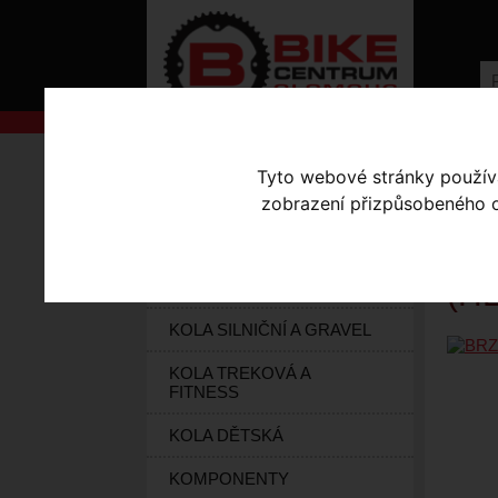
AKCE
Úvodní s
Tyto webové stránky používaj
BRZDOVÉ
KOLA S-WORKS
zobrazení přizpůsobeného ob
ELEKTROKOLA
BR
(H
KOLA HORSKÁ
KOLA SILNIČNÍ A GRAVEL
KOLA TREKOVÁ A
FITNESS
KOLA DĚTSKÁ
KOMPONENTY