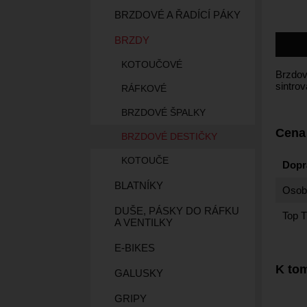
BRZDOVÉ A ŘADÍCÍ PÁKY
BRZDY
KOTOUČOVÉ
Brzdov
sintro
RÁFKOVÉ
BRZDOVÉ ŠPALKY
Cena
BRZDOVÉ DESTIČKY
KOTOUČE
Dopr
BLATNÍKY
Osobn
DUŠE, PÁSKY DO RÁFKU
Top T
A VENTILKY
E-BIKES
K tom
GALUSKY
GRIPY