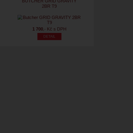
BUTCHER GRID GRAVITY
2BR T9
1 700
,- Kč s DPH