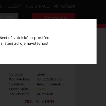
PU
SLUŽBY
REGISTRACE
PŘIHLÁŠENÍ
Celková cena:
0
,- Kč
šení uživatelského prostředí,
AVEN 2024+
jištění zdroje návštěvnosti.
SINTROVANÉ/OCEL
Výrobce:
Sram
Kód výrobce:
00.5315.023.032
Skladem:
Ano, v Olomouci
Dodací lhůta:
IHNED
Záruční lhůta:
24 měsíců
750
,- Kč s DPH