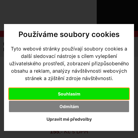
ÚVOD
NOVINKY
KONTAKT
O
NÁS
O
Používáme soubory cookies
NÁKUPU
SLUŽBY
REGISTRACE
Úvodní strana
Komponenty
Brzdy
Tyto webové stránky používají soubory cookies a
PŘIHLÁŠ
Brzdové špalky
brzdové špalíky Shimano M70T3
✖
další sledovací nástroje s cílem vylepšení
PŘIHLAŠOVAC
uživatelského prostředí, zobrazení přizpůsobeného
BRZDOVÉ ŠPALÍKY
obsahu a reklam, analýzy návštěvnosti webových
HESLO
stránek a zjištění zdroje návštěvnosti.
SHIMANO M70T3
ZTRATILI JST
Souhlasím
Výrobce:
Shimano
Odmítám
Skladem:
Ano, v Olomouci
Dodací lhůta:
IHNED
Upravit mé předvolby
Záruční lhůta:
24 měsíců
155
,- Kč s DPH