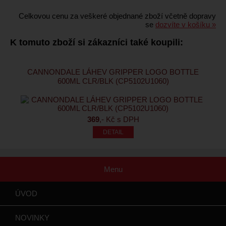
Celkovou cenu za veškeré objednané zboží včetně dopravy
se
dozvíte v košíku »
K tomuto zboží si zákazníci také koupili:
CANNONDALE LÁHEV GRIPPER LOGO BOTTLE
600ML CLR/BLK (CP5102U1060)
369
,- Kč s DPH
Menu
ÚVOD
NOVINKY