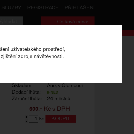
SLUŽBY
REGISTRACE
PŘIHLÁŠENÍ
Celková cena:
0
,- Kč
uč SHIMANO SM-RT54 180mm
šení uživatelského prostředí,
jištění zdroje návštěvnosti.
RT54 180MM
Výrobce:
Shimano
Skladem:
Ano, v Olomouci
Dodací lhůta:
IHNED
Záruční lhůta:
24 měsíců
600
,- Kč s DPH
+
ks
-