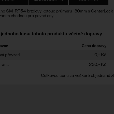
POPIS
JINÍ SI KOUPILI
DOPRAVA
no SM-RT54 brzdový kotouč průměru 180mm s CenterLock uc
váním vhodnou pro pevné osy.
 jednoho kusu tohoto produktu včetně dopravy
avce
Cena dopravy
ní převzetí
0,- Kč
Trans
230,- Kč
Celkovou cenu za veškeré objednané z