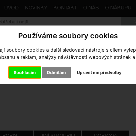
ÚVOD
NOVINKY
KONTAKT
O NÁS
O NÁKUPU
Používáme soubory cookies
trana
Komponenty
Brzdy
Kotouče
Brzdový koto
í soubory cookies a další sledovací nástroje s cílem vylep
sahu a reklam, analýzy návštěvnosti webových stránek a z
ZDOVÝ KOTOUČ SHIMANO SM-
Souhlasím
Odmítám
Upravit mé předvolby