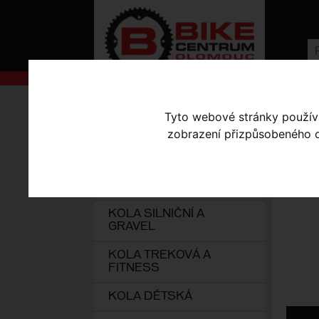
AKCE
Úvodní s
Tyto webové stránky používaj
KOLA S-WORKS
zobrazení přizpůsobeného ob
BR
ELEKTROKOLA
KOLA HORSKÁ
KOLA SILNIČNÍ A
GRAVEL
KOLA TREKOVÁ A
FITNESS
KOLA DĚTSKÁ