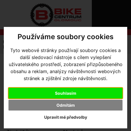
ÚVOD
NOVINKY
KONTAKT
O
NÁS
O
NÁKUPU
SLUŽBY
Používáme soubory cookies
REGISTRACE
Úvodní strana
Komponenty
Brzdy
Kotouče
PŘIHLÁŠ
Brzdový kotouč Shimano SM-RT56 Deore
Tyto webové stránky používají soubory cookies a
✖
další sledovací nástroje s cílem vylepšení
PŘIHLAŠOVAC
uživatelského prostředí, zobrazení přizpůsobeného
BRZDOVÝ KOTOUČ
HESLO
obsahu a reklam, analýzy návštěvnosti webových
SHIMANO SM-RT56 DEORE
stránek a zjištění zdroje návštěvnosti.
ZTRATILI JST
- 160mm
Souhlasím
Odmítám
Výrobce:
Shimano
Kód výrobce:
ESMRT56SP
Upravit mé předvolby
Skladem:
Ne
Dodací lhůta:
kontaktujte nás