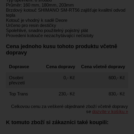
Průměr: 160 mm, 180mm, 203mm
Brzdový kotouč SHIMANO SM-RT56 zajišťuje kvalitní odvod
tepla
Kotouč je vhodný k sadě Deore
Určeno pro resin destičky
Spolehlivé, snadno použitelný pojistný plát
Provedení kotouče nezachytávající nečistoty
Cena jednoho kusu tohoto produktu včetně
dopravy
Dopravce
Cena dopravy
Cena včetně dopravy
Osobní
0,- Kč
600,- Kč
převzetí
Top Trans
230,- Kč
830,- Kč
Celkovou cenu za veškeré objednané zboží včetně dopravy
se
dozvíte v košíku »
K tomuto zboží si zákazníci také koupili: