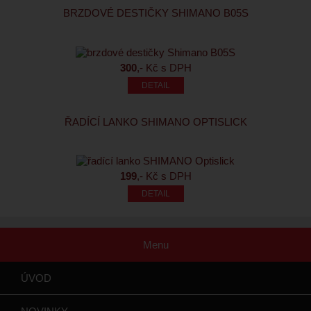
BRZDOVÉ DESTIČKY SHIMANO B05S
300
,- Kč s DPH
ŘADÍCÍ LANKO SHIMANO OPTISLICK
199
,- Kč s DPH
Menu
ÚVOD