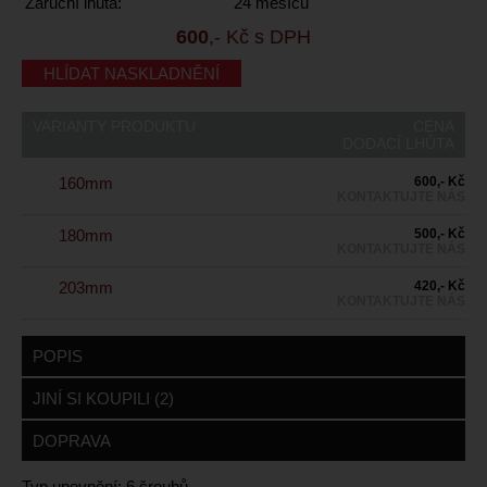
Záruční lhůta:
24 měsíců
600
,- Kč s DPH
HLÍDAT NASKLADNĚNÍ
VARIANTY PRODUKTU
CENA
DODACÍ LHŮTA
160mm
600,- Kč
KONTAKTUJTE NÁS
180mm
500,- Kč
KONTAKTUJTE NÁS
203mm
420,- Kč
KONTAKTUJTE NÁS
POPIS
JINÍ SI KOUPILI (2)
DOPRAVA
Typ upevnění: 6 šroubů