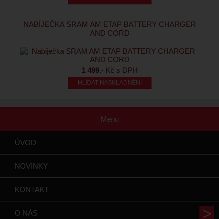
NABÍJEČKA SRAM AM ETAP BATTERY CHARGER
AND CORD
1 499
,- Kč s DPH
HLÍDAT NASKLADNĚNÍ
Menu
ÚVOD
NOVINKY
KONTAKT
O NÁS