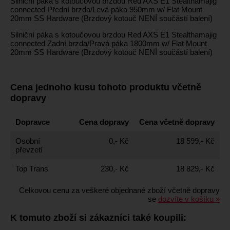
Silniční páka s kotoučovou brzdou Red AXS E1 Stealthamajig
connected Přední brzda/Levá páka 950mm w/ Flat Mount
20mm SS Hardware (Brzdový kotouč NENÍ součástí balení)
Silniční páka s kotoučovou brzdou Red AXS E1 Stealthamajig
connected Zadní brzda/Pravá páka 1800mm w/ Flat Mount
20mm SS Hardware (Brzdový kotouč NENÍ součástí balení)
Cena jednoho kusu tohoto produktu včetně
dopravy
Dopravce
Cena dopravy
Cena včetně dopravy
Osobní
0,- Kč
18 599,- Kč
převzetí
Top Trans
230,- Kč
18 829,- Kč
Celkovou cenu za veškeré objednané zboží včetně dopravy
se
dozvíte v košíku »
K tomuto zboží si zákazníci také koupili: