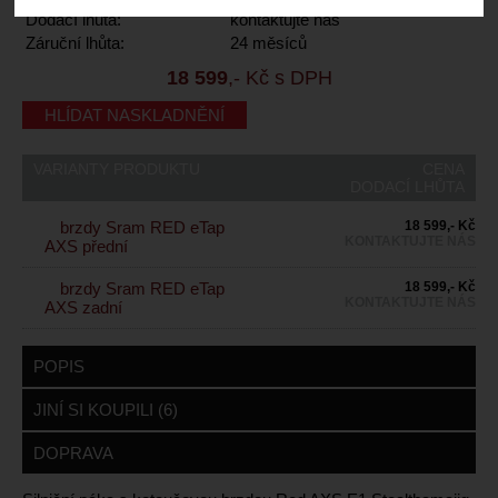
Dodací lhůta:
kontaktujte nás
Záruční lhůta:
24 měsíců
18 599
,- Kč s DPH
HLÍDAT NASKLADNĚNÍ
VARIANTY PRODUKTU
CENA
DODACÍ LHŮTA
brzdy Sram RED eTap
18 599,- Kč
KONTAKTUJTE NÁS
AXS přední
brzdy Sram RED eTap
18 599,- Kč
KONTAKTUJTE NÁS
AXS zadní
POPIS
JINÍ SI KOUPILI (6)
DOPRAVA