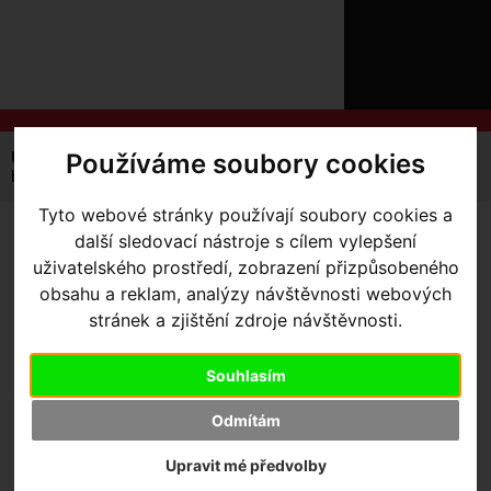
ÚVOD
NOVINKY
KONTAKT
O
NÁS
O
NÁKUPU
SLUŽBY
REGISTRACE
Používáme soubory cookies
Úvodní strana
Komponenty
Brzdy
Kotoučové
PŘIHLÁŠ
brzdy Sram RED eTap AXS
✖
Tyto webové stránky používají soubory cookies a
PŘIHLAŠOVAC
další sledovací nástroje s cílem vylepšení
BRZDY SRAM RED ETAP
HESLO
uživatelského prostředí, zobrazení přizpůsobeného
AXS
- brzdy Sram RED eTap
obsahu a reklam, analýzy návštěvnosti webových
ZTRATILI JST
stránek a zjištění zdroje návštěvnosti.
AXS přední
Souhlasím
Odmítám
Výrobce:
Sram
Kód výrobce:
00.7018.551.000
Upravit mé předvolby
Skladem:
Ne