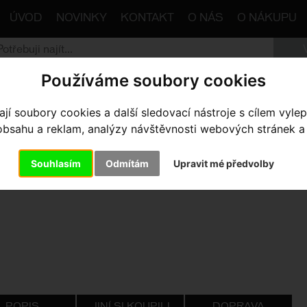
ÚVOD
NOVINKY
KONTAKT
O NÁS
O NÁKUPU
Používáme soubory cookies
trana
Komponenty
Brzdy
Ráfkové
Brzda EEbrake G
í soubory cookies a další sledovací nástroje s cílem vylep
sahu a reklam, analýzy návštěvnosti webových stránek a z
ZDA EEBRAKE G4 PŘEDNÍ + ZA
Souhlasím
Odmítám
Upravit mé předvolby