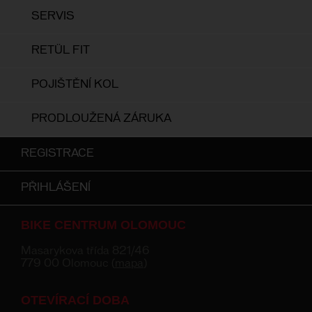
SERVIS
RETÜL FIT
POJIŠTĚNÍ KOL
PRODLOUŽENÁ ZÁRUKA
REGISTRACE
PŘIHLÁŠENÍ
BIKE CENTRUM OLOMOUC
Masarykova třída 821/46
779 00 Olomouc (
mapa
)
OTEVÍRACÍ DOBA