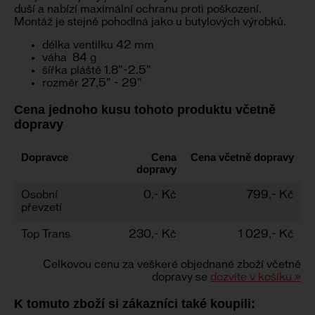
duší a nabízí maximální ochranu proti poškození.
Montáž je stejně pohodlná jako u butylových výrobků.
délka ventilku 42 mm
váha 84 g
šířka pláště 1.8"-2.5"
rozměr 27,5" - 29"
Cena jednoho kusu tohoto produktu včetně
dopravy
Dopravce
Cena
Cena včetně dopravy
dopravy
Osobní
0,- Kč
799,- Kč
převzetí
Top Trans
230,- Kč
1 029,- Kč
Celkovou cenu za veškeré objednané zboží včetně
dopravy se
dozvíte v košíku »
K tomuto zboží si zákazníci také koupili: