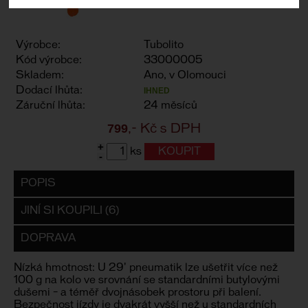
Výrobce:
Tubolito
Kód výrobce:
33000005
Skladem:
Ano, v Olomouci
Dodací lhůta:
IHNED
Záruční lhůta:
24 měsíců
799
,- Kč s DPH
+
ks
-
POPIS
JINÍ SI KOUPILI (6)
DOPRAVA
Nízká hmotnost: U 29' pneumatik lze ušetřit více než
100 g na kolo ve srovnání se standardními butylovými
dušemi – a téměř dvojnásobek prostoru při balení.
Bezpečnost jízdy je dvakrát vyšší než u standardních