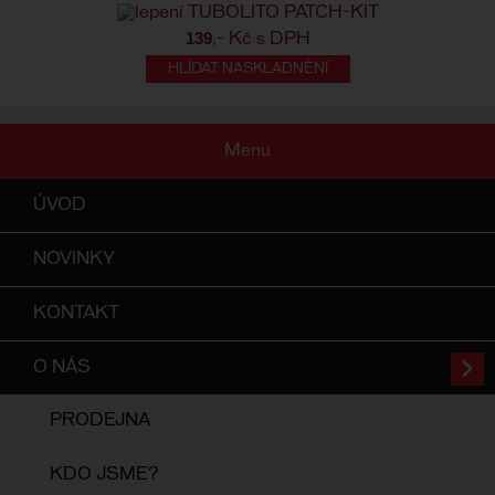
139
,- Kč s DPH
HLÍDAT NASKLADNĚNÍ
Menu
ÚVOD
NOVINKY
KONTAKT
O NÁS
PRODEJNA
KDO JSME?