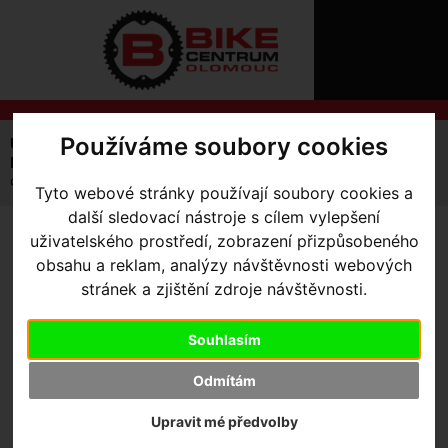
ÚVOD
NOVINKY
KONTAKT
O
NÁS
O
NÁKUPU
SLUŽBY
REGISTRACE
Používáme soubory cookies
Úvodní strana
Komponenty
PŘIHLÁ
Duše, pásky do ráfku a ventilky
✖
duše TPU TUBOLITO MTB 27,5 / 29 85gr
Tyto webové stránky používají soubory cookies a
PŘIHLAŠOVAC
další sledovací nástroje s cílem vylepšení
uživatelského prostředí, zobrazení přizpůsobeného
HESL
DUŠE TPU TUBOLITO MTB
obsahu a reklam, analýzy návštěvnosti webových
27,5 / 29 85GR
ZTRATILI JS
stránek a zjištění zdroje návštěvnosti.
Souhlasím
Odmítám
Upravit mé předvolby