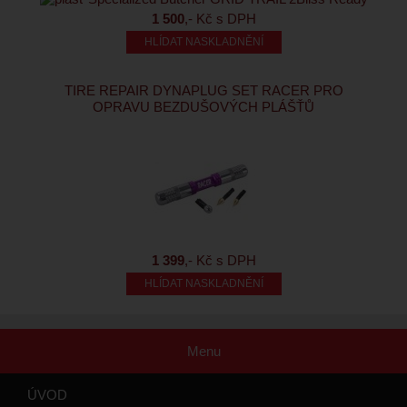
1 500
,- Kč s DPH
HLÍDAT NASKLADNĚNÍ
TIRE REPAIR DYNAPLUG SET RACER PRO
OPRAVU BEZDUŠOVÝCH PLÁŠŤŮ
1 399
,- Kč s DPH
HLÍDAT NASKLADNĚNÍ
Menu
ÚVOD