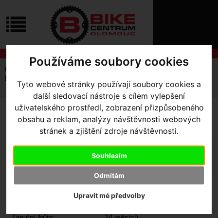
ÚVOD
NOVINKY
KONTAKT
O
NÁS
O
NÁKUPU
SLUŽBY
Používáme soubory cookies
REGISTRACE
Úvodní strana
Komponenty
PŘIHLÁŠ
Duše, pásky do ráfku a ventilky
Tyto webové stránky používají soubory cookies a
✖
Tubolight insert do bezdušových plášťů 2ks
další sledovací nástroje s cílem vylepšení
PŘIHLAŠOVAC
uživatelského prostředí, zobrazení přizpůsobeného
HESLO
TUBOLIGHT INSERT DO
obsahu a reklam, analýzy návštěvnosti webových
stránek a zjištění zdroje návštěvnosti.
BEZDUŠOVÝCH PLÁŠŤŮ
ZTRATILI JST
2KS
Souhlasím
Odmítám
Výrobce:
Tubolito
Upravit mé předvolby
Skladem:
Ne
Dodací lhůta:
kontaktujte nás
Záruční lhůta:
24 měsíců