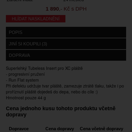
1 890
,- Kč s DPH
HLÍDAT NASKLADNĚNÍ
POPIS
JINÍ SI KOUPILI (3)
DOPRAVA
Superlehký Tubeless Insert pro XC pláště
- progresivní pružení
- Run Flat system
Při defektu udržuje tvar pláště, z
amezuje ztrátě tlaku, takže i po
proříznutí pláště dojedeš do depa, nebo do cíle :)
Hmotnost pouze 44 g
Cena jednoho kusu tohoto produktu včetně
dopravy
Dopravce
Cena dopravy
Cena včetně dopravy