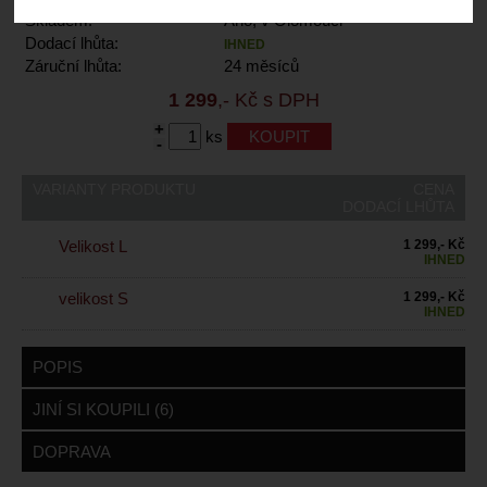
Skladem:
Ano, v Olomouci
Dodací lhůta:
IHNED
Záruční lhůta:
24 měsíců
1 299
,- Kč s DPH
+
ks
-
VARIANTY PRODUKTU
CENA
DODACÍ LHŮTA
Velikost L
1 299,- Kč
IHNED
velikost S
1 299,- Kč
IHNED
POPIS
JINÍ SI KOUPILI (6)
DOPRAVA