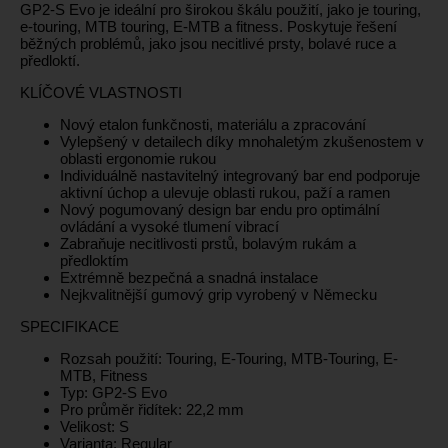
GP2-S Evo je ideální pro širokou škálu použití, jako je touring,
e-touring, MTB touring, E-MTB a fitness. Poskytuje řešení
běžných problémů, jako jsou necitlivé prsty, bolavé ruce a
předloktí.
KLÍČOVÉ VLASTNOSTI
Nový etalon funkčnosti, materiálu a zpracování
Vylepšený v detailech díky mnohaletým zkušenostem v
oblasti ergonomie rukou
Individuálně nastavitelný integrovaný bar end podporuje
aktivní úchop a ulevuje oblasti rukou, paží a ramen
Nový pogumovaný design bar endu pro optimální
ovládání a vysoké tlumení vibrací
Zabraňuje necitlivosti prstů, bolavým rukám a
předloktím
Extrémně bezpečná a snadná instalace
Nejkvalitnější gumový grip vyrobený v Německu
SPECIFIKACE
Rozsah použití: Touring, E-Touring, MTB-Touring, E-
MTB, Fitness
Typ: GP2-S Evo
Pro průměr řidítek: 22,2 mm
Velikost: S
Varianta: Regular