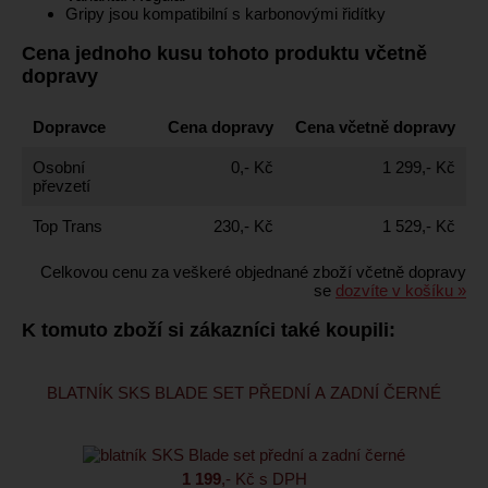
Gripy jsou kompatibilní s karbonovými řidítky
Cena jednoho kusu tohoto produktu včetně
dopravy
Dopravce
Cena dopravy
Cena včetně dopravy
Osobní
0,- Kč
1 299,- Kč
převzetí
Top Trans
230,- Kč
1 529,- Kč
Celkovou cenu za veškeré objednané zboží včetně dopravy
se
dozvíte v košíku »
K tomuto zboží si zákazníci také koupili:
BLATNÍK SKS BLADE SET PŘEDNÍ A ZADNÍ ČERNÉ
1 199
,- Kč s DPH