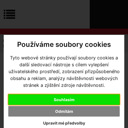
ÚVOD
NOVINKY
KONTAKT
O
NÁS
O
NÁKUPU
SLUŽBY
REGISTRACE
Úvodní strana
Komponenty
Gripy
Používáme soubory cookies
PŘIHLÁŠ
ERGON GRIPY GP2 EVO-S
✖
PŘIHLAŠOVAC
Tyto webové stránky používají soubory cookies a
ERGON GRIPY GP2 EVO-S
-
další sledovací nástroje s cílem vylepšení
HESLO
uživatelského prostředí, zobrazení přizpůsobeného
Velikost L
obsahu a reklam, analýzy návštěvnosti webových
ZTRATILI JST
stránek a zjištění zdroje návštěvnosti.
Souhlasím
Odmítám
Výrobce:
Ergon
Upravit mé předvolby
Kód výrobce:
42410328