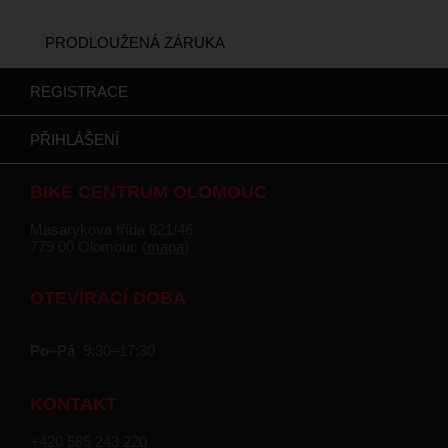
PRODLOUŽENÁ ZÁRUKA
REGISTRACE
PŘIHLÁŠENÍ
BIKE CENTRUM OLOMOUC
Masarykova třída 821/46
779 00 Olomouc (
mapa
)
OTEVÍRACÍ DOBA
Po–Pá
9:30–17:30
KONTAKT
+420 585 243 220