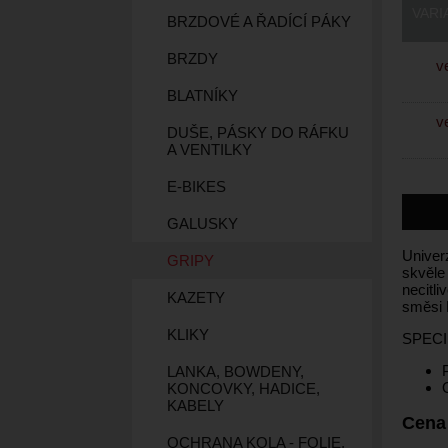
VARI
BRZDOVÉ A ŘADÍCÍ PÁKY
BRZDY
ve
BLATNÍKY
ve
DUŠE, PÁSKY DO RÁFKU
A VENTILKY
E-BIKES
GALUSKY
Univerz
GRIPY
skvěle 
necitli
KAZETY
směsi D
KLIKY
SPECI
LANKA, BOWDENY,
KONCOVKY, HADICE,
KABELY
Cena
OCHRANA KOLA - FOLIE,