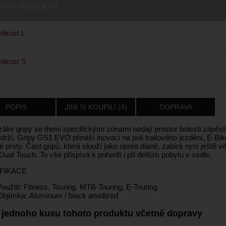
ANTY PRODUKTU
likost L
likost S
POPIS
JINÍ SI KOUPILI (4)
DOPRAVA
ální gripy se třemi specifickými zónami nedají prostor bolesti zápěs
drží. Gripy GS1 EVO přináší inovaci na poli trailového jezdění, E-Biku
vé prsty. Část gripů, která slouží jako opora dlaně, zabírá nyní ještě 
ual Touch. To vše přispívá k pohodlí i při delším pobytu v sedle.
FIKACE
Použití: Fitness, Touring, MTB-Touring, E-Touring
Objímka: Aluminum / black anodized
 jednoho kusu tohoto produktu včetně dopravy