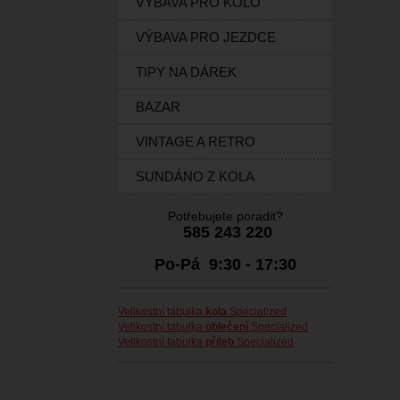
VÝBAVA PRO KOLO
VÝBAVA PRO JEZDCE
TIPY NA DÁREK
BAZAR
VINTAGE A RETRO
SUNDÁNO Z KOLA
Potřebujete poradit?
585 243 220
Po-Pá 9:30 - 17:30
Velikostní tabulka
kola
Specialized
Velikostní tabulka
oblečení
Specialized
Velikostní tabulka
přileb
Specialized