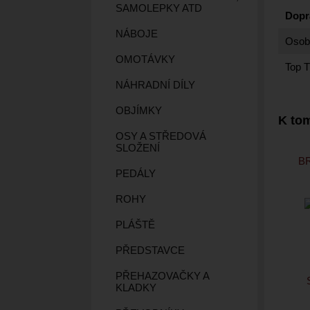
SAMOLEPKY ATD
Dopr
NÁBOJE
Osobn
OMOTÁVKY
Top T
NÁHRADNÍ DÍLY
OBJÍMKY
K tom
OSY A STŘEDOVÁ
SLOŽENÍ
B
PEDÁLY
ROHY
PLÁŠTĚ
PŘEDSTAVCE
PŘEHAZOVAČKY A
KLADKY