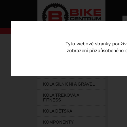
AKCE
Úvodní s
Tyto webové stránky používaj
zobrazení přizpůsobeného ob
KOLA S-WORKS
ER
ELEKTROKOLA
KOLA HORSKÁ
KOLA SILNIČNÍ A GRAVEL
KOLA TREKOVÁ A
FITNESS
KOLA DĚTSKÁ
KOMPONENTY