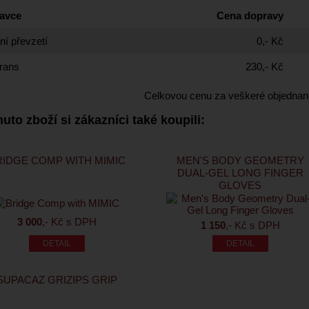
avce
Cena dopravy
í převzetí
0,- Kč
rans
230,- Kč
Celkovou cenu za veškeré objednan
uto zboží si zákazníci také koupili:
RIDGE COMP WITH MIMIC
MEN'S BODY GEOMETRY
DUAL-GEL LONG FINGER
GLOVES
3 000
,- Kč s DPH
1 150
,- Kč s DPH
SUPACAZ GRIZIPS GRIP