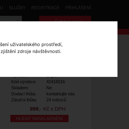
PU
SLUŽBY
REGISTRACE
PŘIHLÁŠENÍ
Celková cena:
0
,- Kč
ACK
šení uživatelského prostředí,
jištění zdroje návštěvnosti.
elikost L
Výrobce:
Ergon
Kód výrobce:
42416016
Skladem:
Ne
Dodací lhůta:
kontaktujte nás
Záruční lhůta:
24 měsíců
899
,- Kč s DPH
HLÍDAT NASKLADNĚNÍ