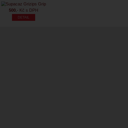
500
,- Kč s DPH