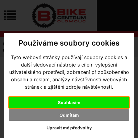
ÚVOD
NOVINKY
KONTAKT
O
NÁS
O
NÁKUPU
SLUŽBY
Používáme soubory cookies
REGISTRACE
Úvodní strana
Komponenty
Gripy
PŘIHLÁŠ
gripy Lizard Skins Charger EVO Single Compound BLK
✖
Tyto webové stránky používají soubory cookies a
PŘIHLAŠOVAC
další sledovací nástroje s cílem vylepšení
GRIPY LIZARD SKINS
uživatelského prostředí, zobrazení přizpůsobeného
HESLO
CHARGER EVO SINGLE
obsahu a reklam, analýzy návštěvnosti webových
ZTRATILI JST
stránek a zjištění zdroje návštěvnosti.
COMPOUND BLK
Souhlasím
Výrobce:
Lizard Skins
Odmítám
Kód výrobce:
CHEVO100
Skladem:
Ne
Upravit mé předvolby
Dodací lhůta:
kontaktujte nás