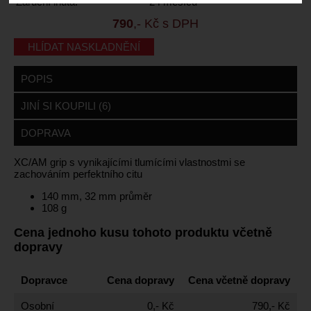
Záruční lhůta:
24 měsíců
790
,- Kč s DPH
HLÍDAT NASKLADNĚNÍ
POPIS
JINÍ SI KOUPILI (6)
DOPRAVA
XC/AM grip s vynikajícími tlumícími vlastnostmi se
zachováním perfektního citu
140 mm, 32 mm průměr
108 g
Cena jednoho kusu tohoto produktu včetně
dopravy
Dopravce
Cena dopravy
Cena včetně dopravy
Osobní
0,- Kč
790,- Kč