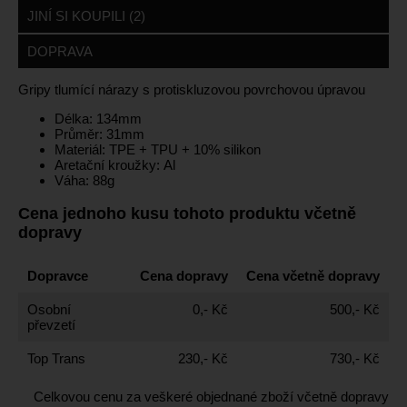
JINÍ SI KOUPILI (2)
DOPRAVA
Gripy tlumící nárazy s protiskluzovou povrchovou úpravou
Délka: 134mm
Průměr: 31mm
Materiál: TPE + TPU + 10% silikon
Aretační kroužky: Al
Váha: 88g
Cena jednoho kusu tohoto produktu včetně
dopravy
Dopravce
Cena dopravy
Cena včetně dopravy
Osobní
0,- Kč
500,- Kč
převzetí
Top Trans
230,- Kč
730,- Kč
Celkovou cenu za veškeré objednané zboží včetně dopravy