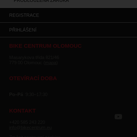
PRODLOUŽENÁ ZÁRUKA
REGISTRACE
PŘIHLÁŠENÍ
BIKE CENTRUM OLOMOUC
Masarykova třída 821/46
779 00 Olomouc (
mapa
)
OTEVÍRACÍ DOBA
Po–Pá
9:30–17:30
KONTAKT
+420 585 243 220
info@bikecentrum.eu