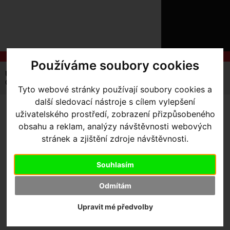
ÚVOD
NOVINKY
KONTAKT
O
NÁS
O
NÁKUPU
SLUŽBY
Používáme soubory cookies
REGISTRACE
Úvodní strana
Komponenty
Gripy
PŘIHLÁŠ
Gripy West Biking ST-918
Tyto webové stránky používají soubory cookies a
✖
PŘIHLAŠOVAC
další sledovací nástroje s cílem vylepšení
uživatelského prostředí, zobrazení přizpůsobeného
GRIPY WEST BIKING ST-918
HESLO
obsahu a reklam, analýzy návštěvnosti webových
- Černá
stránek a zjištění zdroje návštěvnosti.
ZTRATILI JST
Souhlasím
Výrobce:
Sting
Skladem:
Ano, v Olomouci
Odmítám
Dodací lhůta:
IHNED
Záruční lhůta:
24 měsíců
Upravit mé předvolby
500
,- Kč s DPH