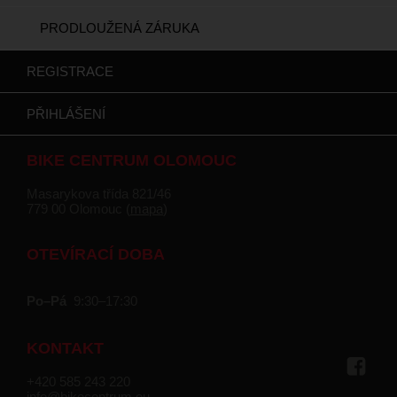
PRODLOUŽENÁ ZÁRUKA
REGISTRACE
PŘIHLÁŠENÍ
BIKE CENTRUM OLOMOUC
Masarykova třída 821/46
779 00 Olomouc (
mapa
)
OTEVÍRACÍ DOBA
Po–Pá
9:30–17:30
KONTAKT
+420 585 243 220
info@bikecentrum.eu