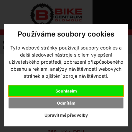
ÚVOD
NOVINKY
KONTAKT
O
NÁS
O
Používáme soubory cookies
NÁKUPU
SLUŽBY
REGISTRACE
Úvodní strana
Komponenty
Gripy
PŘIHLÁŠ
Tyto webové stránky používají soubory cookies a
LIZARD SKINS GRIPY DUAL COMPOUND LOGO BLACK
✖
další sledovací nástroje s cílem vylepšení
PŘIHLAŠOVAC
uživatelského prostředí, zobrazení přizpůsobeného
LIZARD SKINS GRIPY DUAL
obsahu a reklam, analýzy návštěvnosti webových
HESLO
stránek a zjištění zdroje návštěvnosti.
COMPOUND LOGO BLACK
ZTRATILI JST
Souhlasím
Výrobce:
Lizard Skins
Odmítám
Kód výrobce:
DDMDS100
Skladem:
Ne
Upravit mé předvolby
Dodací lhůta:
kontaktujte nás
Záruční lhůta:
24 měsíců
260
,- Kč s DPH