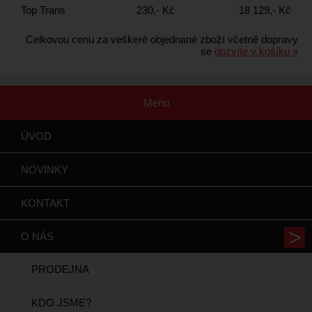
Top Trans
230,- Kč
18 129,- Kč
Celkovou cenu za veškeré objednané zboží včetně dopravy
se
dozvíte v košíku »
Menu
ÚVOD
NOVINKY
KONTAKT
O NÁS
PRODEJNA
KDO JSME?