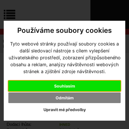
ÚVOD
NOVINKY
KONTAKT
O
NÁS
O
Používáme soubory cookies
NÁKUPU
SLUŽBY
REGISTRACE
Úvodní strana
Komponenty
Tyto webové stránky používají soubory cookies a
PŘIHLÁŠ
kazeta SRAM AM CS XS 1299 T-TYPE EAGLE 10-52
další sledovací nástroje s cílem vylepšení
✖
PŘIHLAŠOVAC
uživatelského prostředí, zobrazení přizpůsobeného
KAZETA SRAM AM CS XS
obsahu a reklam, analýzy návštěvnosti webových
HESLO
stránek a zjištění zdroje návštěvnosti.
1299 T-TYPE EAGLE 10-52
ZTRATILI JST
Souhlasím
Odmítám
Výrobce:
Sram
Upravit mé předvolby
Kód výrobce:
00.2418.124.000
Skladem:
Ano, v Olomouci
Dodací lhůta:
IHNED