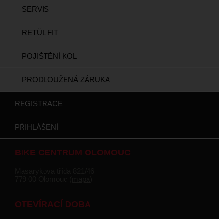
SERVIS
RETÜL FIT
POJIŠTĚNÍ KOL
PRODLOUŽENÁ ZÁRUKA
REGISTRACE
PŘIHLÁŠENÍ
BIKE CENTRUM OLOMOUC
Masarykova třída 821/46
779 00 Olomouc (
mapa
)
OTEVÍRACÍ DOBA