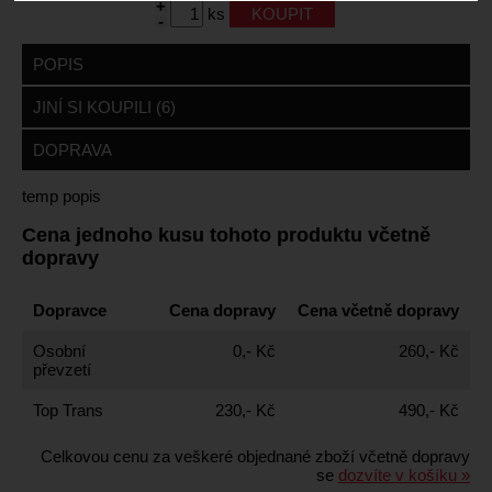
+
ks
-
POPIS
JINÍ SI KOUPILI (6)
DOPRAVA
temp popis
Cena jednoho kusu tohoto produktu včetně
dopravy
Dopravce
Cena dopravy
Cena včetně dopravy
Osobní
0,- Kč
260,- Kč
převzetí
Top Trans
230,- Kč
490,- Kč
Celkovou cenu za veškeré objednané zboží včetně dopravy
se
dozvíte v košíku »