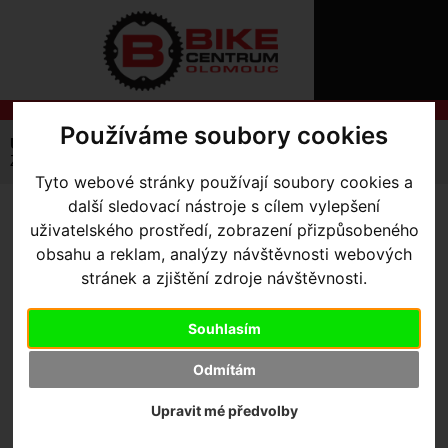
ÚVOD
NOVINKY
KONTAKT
O
NÁS
O
NÁKUPU
SLUŽBY
Používáme soubory cookies
REGISTRACE
Úvodní strana
Komponenty
Kliky
MTB
PŘIHLÁŠ
Zéfal krytka kliky gumová
✖
Tyto webové stránky používají soubory cookies a
PŘIHLAŠOVAC
další sledovací nástroje s cílem vylepšení
ZÉFAL KRYTKA KLIKY
uživatelského prostředí, zobrazení přizpůsobeného
HESLO
obsahu a reklam, analýzy návštěvnosti webových
GUMOVÁ
ZTRATILI JST
stránek a zjištění zdroje návštěvnosti.
Souhlasím
Výrobce:
Tiso
Skladem:
Ano, v Olomouci
Odmítám
Dodací lhůta:
IHNED
Záruční lhůta:
24 měsíců
Upravit mé předvolby
260
,- Kč s DPH