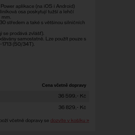
 Power aplikace (na iOS i Android)
níková osa poskytují tužší a lehčí
5 mm.
0 středem a také s většinou silničních
 se prodává zvlášť).
dávány samostatně. Lze použít pouze s
-1713 (50/34T).
Cena včetně dopravy
36 599,- Kč
36 829,- Kč
boží včetně dopravy se
dozvíte v košíku »