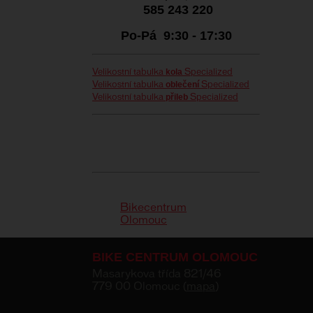
585 243 220
Po-Pá 9:30 - 17:30
kola
Velikostní tabulka
Specialized
oblečení
Velikostní tabulka
Specialized
přileb
Velikostní tabulka
Specialized
Bikecentrum
Olomouc
BIKE CENTRUM OLOMOUC
Masarykova třída 821/46
779 00 Olomouc (
mapa
)