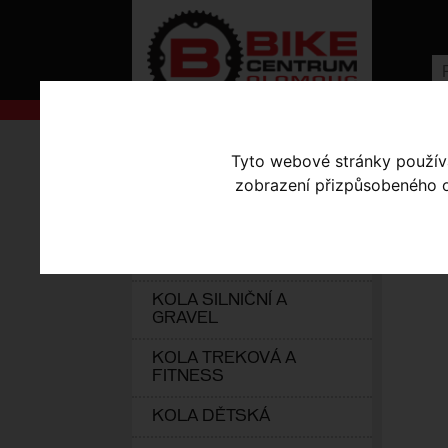
AKCE
Úvodní s
Tyto webové stránky používaj
KOLA S-WORKS
zobrazení přizpůsobeného ob
S-
ELEKTROKOLA
Ta
KOLA HORSKÁ
KOLA SILNIČNÍ A
GRAVEL
KOLA TREKOVÁ A
FITNESS
KOLA DĚTSKÁ