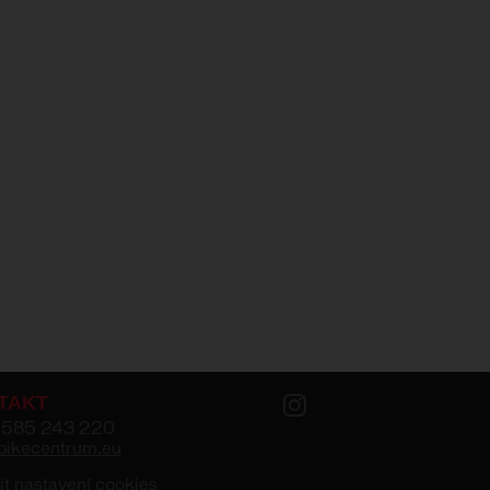
TAKT
 585 243 220
bikecentrum.eu
t nastavení cookies