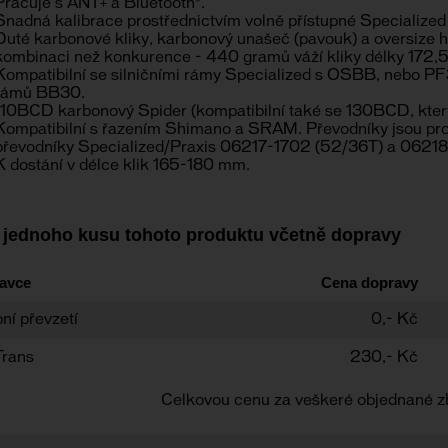
Pracuje s ANT+ a Bluetooth®.
Snadná kalibrace prostřednictvím volně přístupné Specialized
Duté karbonové kliky, karbonový unašeč (pavouk) a oversize hli
kombinaci než konkurence - 440 gramů váží kliky délky 172,
Kompatibilní se silničními rámy Specialized s OSBB, nebo PF3
rámů BB30.
110BCD karbonový Spider (kompatibilní také se 130BCD, který
Kompatibilní s řazením Shimano a SRAM. Převodníky jsou pro
převodníky Specialized/Praxis 06217-1702 (52/36T) a 06218
K dostání v délce klik 165-180 mm.
 jednoho kusu tohoto produktu včetně dopravy
avce
Cena dopravy
ní převzetí
0,- Kč
Trans
230,- Kč
Celkovou cenu za veškeré objednané z