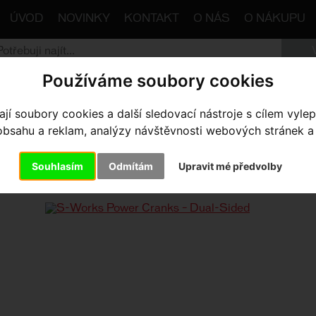
ÚVOD
NOVINKY
KONTAKT
O NÁS
O NÁKUPU
Používáme soubory cookies
trana
Komponenty
Kliky
Silniční
S-Works Power C
í soubory cookies a další sledovací nástroje s cílem vylep
sahu a reklam, analýzy návštěvnosti webových stránek a z
WORKS POWER CRANKS – DUA
Souhlasím
Odmítám
Upravit mé předvolby
rmac Black 170mm