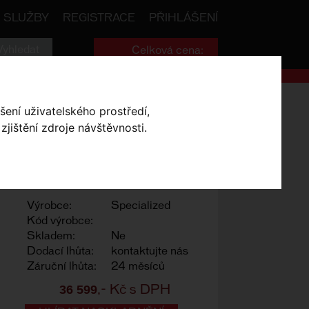
SLUŽBY
REGISTRACE
PŘIHLÁŠENÍ
Celková cena:
0
,- Kč
ranks – Dual-Sided
šení uživatelského prostředí,
jištění zdroje návštěvnosti.
L-SIDED
- Gloss
Výrobce:
Specialized
Kód výrobce:
Skladem:
Ne
Dodací lhůta:
kontaktujte nás
Záruční lhůta:
24 měsíců
36 599
,- Kč s DPH