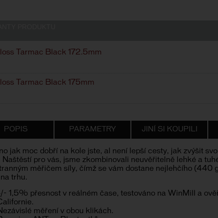
ANTY PRODUKTU
loss Tarmac Black 172.5mm
loss Tarmac Black 175mm
POPIS
PARAMETRY
JINÍ SI KOUPILI
no jak moc dobří na kole jste, al není lepší cesty, jak zvýšit
 Naštěstí pro vás, jsme zkombinovali neuvěřitelně lehké a t
tranným měřičem síly, čímž se vám dostane nejlehčího (440 
na trhu.
+/- 1,5% přesnost v reálném čase, testováno na WinMill a ov
Californie.
Nezávislé měření v obou klikách.