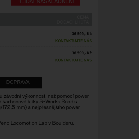
HLÍDAT NASKLADNĚNÍ
CENA
DODACÍ LHŮTA
36 599,- Kč
KONTAKTUJTE NÁS
36 599,- Kč
KONTAKTUJTE NÁS
DOPRAVA
 svou závodní výkonnost, než pomocí power
uhé karbonové kliky S-Works Road s
g/172,5 mm) a nejpřesnějšího power
ěřeno Locomotion Lab v Boulderu,