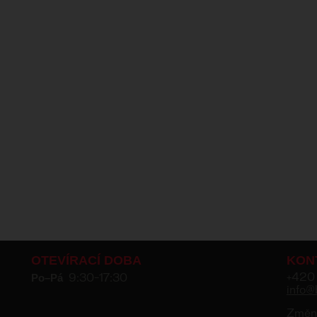
OTEVÍRACÍ DOBA
KON
Po–Pá
+420
9:30–17:30
info@
Změni