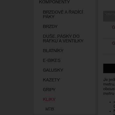
KOMPONENTY
BRZDOVÉ A ŘADÍCÍ
VARI
PÁKY
BRZDY
G
DUŠE, PÁSKY DO
RÁFKU A VENTILKY
G
BLATNÍKY
E-BIKES
GALUSKY
Je jed
KAZETY
metru.
obous
GRIPY
metru 
KLIKY
MTB