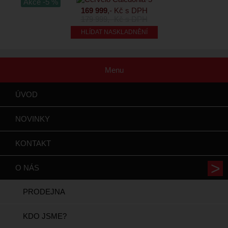
Akce -5 %
169 999
,- Kč s DPH
179 999
,- Kč s DPH
HLÍDAT NASKLADNĚNÍ
Menu
ÚVOD
NOVINKY
KONTAKT
O NÁS
PRODEJNA
KDO JSME?