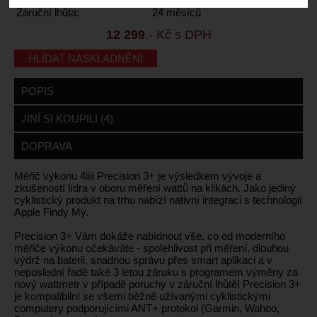
Záruční lhůta:
24 měsíců
12 299
,- Kč s DPH
HLÍDAT NASKLADNĚNÍ
POPIS
JINÍ SI KOUPILI (4)
DOPRAVA
Měřič výkonu 4iiii Precision 3+ je výsledkem vývoje a
zkušeností lídra v oboru měření wattů na klikách. Jako jediný
cyklistický produkt na trhu nabízí nativní integraci s technologií
Apple Findy My.
Precision 3+ Vám dokáže nabídnout vše, co od moderního
měřiče výkonu očekáváte - spolehlivost při měření, dlouhou
výdrž na baterii, snadnou správu přes smart aplikaci a v
neposlední řadě také 3 letou záruku s programem výměny za
nový wattmetr v případě poruchy v záruční lhůtě! Precision 3+
je kompatibilní se všemi běžně užívanými cyklistickými
computery podporujícími ANT+ protokol (Garmin, Wahoo,