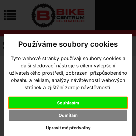
ÚVOD
NOVINKY
KONTAKT
O
NÁS
O
NÁKUPU
SLUŽBY
REGISTRACE
Používáme soubory cookies
Úvodní strana
Komponenty
Kliky
Silniční
PŘIHLÁŠ
Wattmetr 4III Shimano Ultegra R8100 Precision 3+ 172.5mm
✖
Tyto webové stránky používají soubory cookies a
PŘIHLAŠOVAC
další sledovací nástroje s cílem vylepšení
WATTMETR 4III SHIMANO
HESLO
uživatelského prostředí, zobrazení přizpůsobeného
ULTEGRA R8100
obsahu a reklam, analýzy návštěvnosti webových
ZTRATILI JST
stránek a zjištění zdroje návštěvnosti.
PRECISION 3+ 172.5MM
Souhlasím
Odmítám
Výrobce:
4iiii wattmetr
Kód výrobce:
PML300S18X
Upravit mé předvolby
Skladem:
Ne
Dodací lhůta:
kontaktujte nás