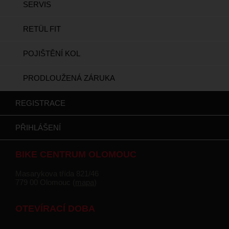
SERVIS
RETÜL FIT
POJIŠTĚNÍ KOL
PRODLOUŽENÁ ZÁRUKA
REGISTRACE
PŘIHLÁŠENÍ
BIKE CENTRUM OLOMOUC
Masarykova třída 821/46
779 00 Olomouc (
mapa
)
OTEVÍRACÍ DOBA