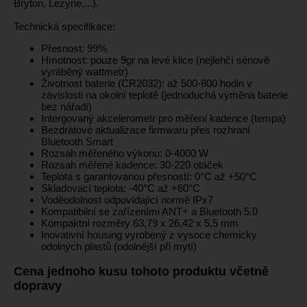
Bryton, Lezyne,...).
Technická specifikace:
Přesnost: 99%
Hmotnost: pouze 9gr na levé klice (nejlehčí sériově
vyráběný wattmetr)
Životnost baterie (CR2032): až 500-800 hodin v
závislosti na okolní teplotě (jednoduchá výměna baterie
bez nářadí)
Intergovaný akcelerometr pro měření kadence (tempa)
Bezdrátové aktualizace firmwaru přes rozhraní
Bluetooth Smart
Rozsah měřeného výkonu: 0-4000 W
Rozsah měřené kadence: 30-220 otáček
Teplota s garantovanou přesností: 0°C až +50°C
Skladovací teplota: -40°C až +60°C
Voděodolnost odpovídající normě IPx7
Kompatibilní se zařízeními ANT+ a Bluetooth 5.0
Kompaktní rozměry 63,79 x 26,42 x 5,5 mm
Inovativní housing vyrobený z vysoce chemicky
odolných plastů (odolnější při mytí)
Cena jednoho kusu tohoto produktu včetně
dopravy