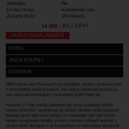
Skladem:
Ne
Dodací lhůta:
kontaktujte nás
Záruční lhůta:
24 měsíců
14 259
,- Kč s DPH
HLÍDAT NASKLADNĚNÍ
POPIS
JINÍ SI KOUPILI
DOPRAVA
Měřič výkonu 4iiii Precision 3+ je výsledkem vývoje a zkušeností lídra
v oboru měření wattů na klikách. Jako jediný cyklistický produkt na
trhu nabízí nativní integraci s technologií Apple Findy My.
Precision 3+ Vám dokáže nabídnout vše, co od moderního měřiče
výkonu očekáváte - spolehlivost při měření, dlouhou výdrž na baterii,
snadnou správu přes smart aplikaci a v neposlední řadě také 3 letou
záruku s programem výměny za nový wattmetr v případě poruchy v
záruční lhůtě! Precision 3+ je kompatibilní se všemi běžně užívanými