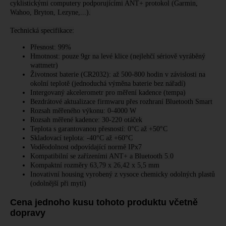
cyklistickými computery podporujícími ANT+ protokol (Garmin,
Wahoo, Bryton, Lezyne,...).
Technická specifikace:
Přesnost: 99%
Hmotnost: pouze 9gr na levé klice (nejlehčí sériově vyráběný
wattmetr)
Životnost baterie (CR2032): až 500-800 hodin v závislosti na
okolní teplotě (jednoduchá výměna baterie bez nářadí)
Intergovaný akcelerometr pro měření kadence (tempa)
Bezdrátové aktualizace firmwaru přes rozhraní Bluetooth Smart
Rozsah měřeného výkonu: 0-4000 W
Rozsah měřené kadence: 30-220 otáček
Teplota s garantovanou přesností: 0°C až +50°C
Skladovací teplota: -40°C až +60°C
Voděodolnost odpovídající normě IPx7
Kompatibilní se zařízeními ANT+ a Bluetooth 5.0
Kompaktní rozměry 63,79 x 26,42 x 5,5 mm
Inovativní housing vyrobený z vysoce chemicky odolných plastů
(odolnější při mytí)
Cena jednoho kusu tohoto produktu včetně
dopravy