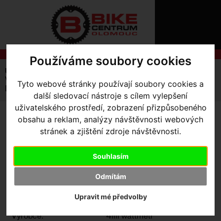
ÚVOD
NOVINKY
KONTAKT
O
NÁS
O
NÁKUPU
Používáme soubory cookies
SLUŽBY
REGISTRACE
Úvodní strana
Komponenty
Kliky
Silniční
PŘIHLÁ
Wattmetr 4iiii Shimano ULTEGRA R8100 PRECISION 3+
Tyto webové stránky používají soubory cookies a
✖
DELKA KLIK 172,5
další sledovací nástroje s cílem vylepšení
PŘIHLAŠOVAC
uživatelského prostředí, zobrazení přizpůsobeného
HESL
obsahu a reklam, analýzy návštěvnosti webových
WATTMETR 4IIII SHIMANO
stránek a zjištění zdroje návštěvnosti.
ULTEGRA R8100
ZTRATILI JS
PRECISION 3+ DELKA KLIK
Souhlasím
172,5
Odmítám
Upravit mé předvolby
Výrobce:
4iiii wattmetr