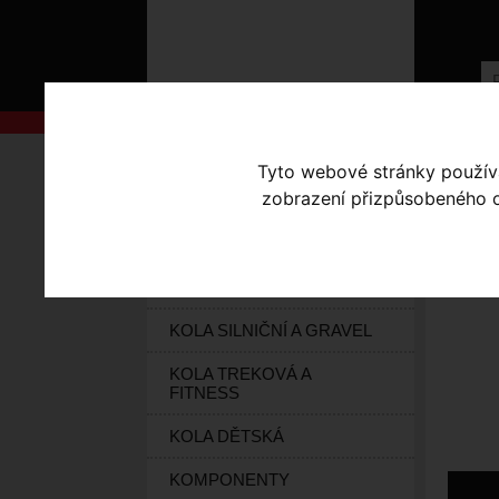
AKCE
Úvodní s
Tyto webové stránky používaj
zobrazení přizpůsobeného ob
KOLA S-WORKS
CE
ELEKTROKOLA
KOLA HORSKÁ
KOLA SILNIČNÍ A GRAVEL
KOLA TREKOVÁ A
FITNESS
KOLA DĚTSKÁ
KOMPONENTY