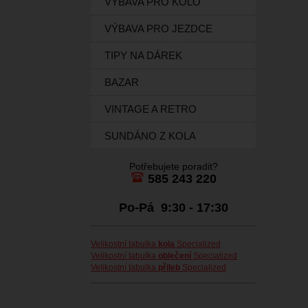
VÝBAVA PRO KOLO
VÝBAVA PRO JEZDCE
TIPY NA DÁREK
BAZAR
VINTAGE A RETRO
SUNDÁNO Z KOLA
Potřebujete poradit?
585 243 220
Po-Pá 9:30 - 17:30
Velikostní tabulka
kola
Specialized
Velikostní tabulka
oblečení
Specialized
Velikostní tabulka
přileb
Specialized