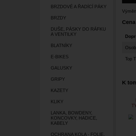
BRZDOVÉ A ŘADÍCÍ PÁKY
Výměn
BRZDY
Cena
DUŠE, PÁSKY DO RÁFKU
A VENTILKY
Dopr
BLATNÍKY
Osobn
E-BIKES
Top T
GALUSKY
GRIPY
K tom
KAZETY
KLIKY
T
LANKA, BOWDENY,
KONCOVKY, HADICE,
KABELY
OCHRANA KOLA - FOLIE,