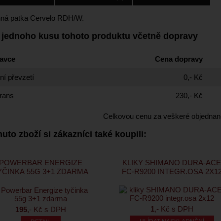
ná patka Cervelo RDH/W.
 jednoho kusu tohoto produktu včetně dopravy
avce
Cena dopravy
í převzetí
0,- Kč
rans
230,- Kč
Celkovou cenu za veškeré objednan
uto zboží si zákazníci také koupili:
POWERBAR ENERGIZE
KLIKY SHIMANO DURA-AC
YČINKA 55G 3+1 ZDARMA
FC-R9200 INTEGR.OSA 2X1
1
,- Kč s DPH
195
,- Kč s DPH