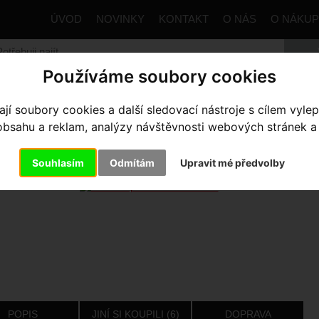
ÚVOD
NOVINKY
KONTAKT
O NÁS
O NÁKU
Používáme soubory cookies
trana
Komponenty
Náhradní díly
Cervélo patka Direct M
í soubory cookies a další sledovací nástroje s cílem vylep
sahu a reklam, analýzy návštěvnosti webových stránek a z
RVÉLO PATKA DIRECT MOUNT
Souhlasím
Odmítám
Upravit mé předvolby
POPIS
JINÍ SI KOUPILI (6)
DOPRAVA