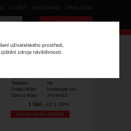
PU
SLUŽBY
REGISTRACE
PŘIHLÁŠENÍ
Celková cena:
0
,- Kč
ount
šení uživatelského prostředí,
jištění zdroje návštěvnosti.
Výrobce:
Cervelo
Skladem:
Ne
Dodací lhůta:
kontaktujte nás
Záruční lhůta:
24 měsíců
1 550
,- Kč s DPH
HLÍDAT NASKLADNĚNÍ