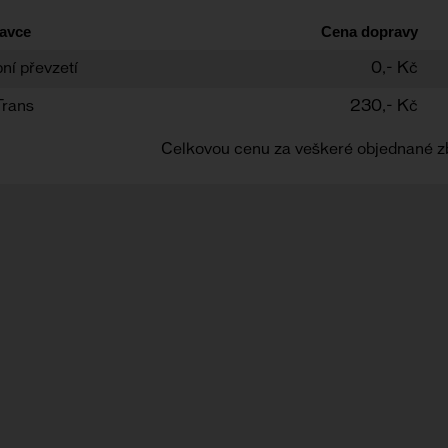
avce
Cena dopravy
ní převzetí
0,- Kč
Trans
230,- Kč
Celkovou cenu za veškeré objednané z