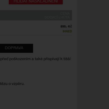
HLÍDAT NASKLADNĚNÍ
CENA
DODACÍ LHŮTA
899,- Kč
IHNED
DOPRAVA
před poškozením a také přispívají k tišší
tězu o vzpěru.