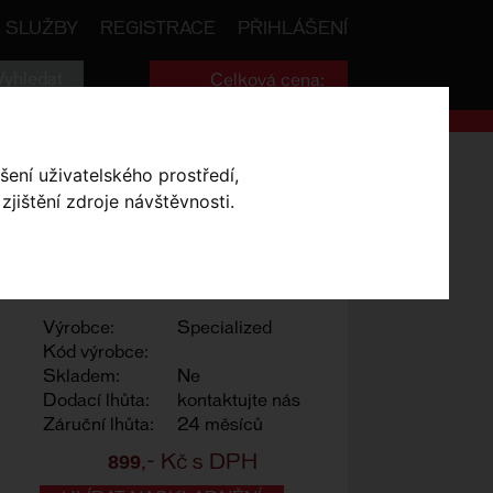
SLUŽBY
REGISTRACE
PŘIHLÁŠENÍ
Celková cena:
0
,- Kč
Custom Snap-on Chainstay Protector
šení uživatelského prostředí,
jištění zdroje návštěvnosti.
ROTECTOR
- MY08-
Výrobce:
Specialized
Kód výrobce:
Skladem:
Ne
Dodací lhůta:
kontaktujte nás
Záruční lhůta:
24 měsíců
899
,- Kč s DPH