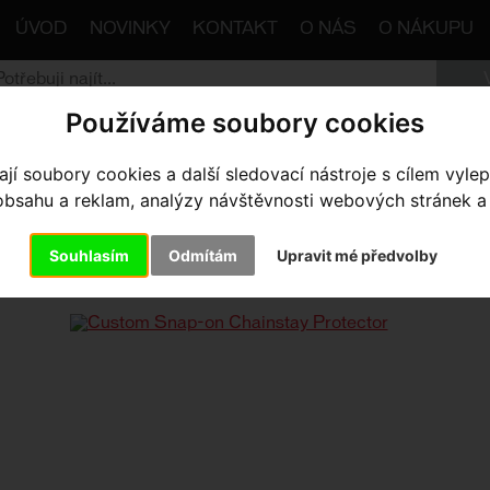
ÚVOD
NOVINKY
KONTAKT
O NÁS
O NÁKUPU
Používáme soubory cookies
trana
Komponenty
Ochrana kola - folie, samolepky atd
í soubory cookies a další sledovací nástroje s cílem vylep
sahu a reklam, analýzy návštěvnosti webových stránek a z
STOM SNAP-ON CHAINSTAY P
Souhlasím
Odmítám
Upravit mé předvolby
 SJ HT 29 CS PROTECTOR