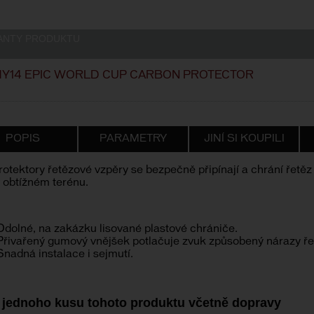
ANTY PRODUKTU
Y14 EPIC WORLD CUP CARBON PROTECTOR
POPIS
PARAMETRY
JINÍ SI KOUPILI
rotektory řetězové vzpěry se bezpečně připínají a chrání řetěz 
v obtížném terénu.
Odolné, na zakázku lisované plastové chrániče.
Přivařený gumový vnějšek potlačuje zvuk způsobený nárazy ře
Snadná instalace i sejmutí.
 jednoho kusu tohoto produktu včetně dopravy