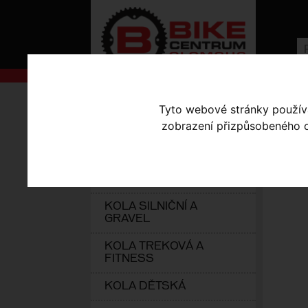
AKCE
Úvodní s
Tyto webové stránky používaj
zobrazení přizpůsobeného ob
KOLA S-WORKS
CU
ELEKTROKOLA
09
KOLA HORSKÁ
KOLA SILNIČNÍ A
GRAVEL
KOLA TREKOVÁ A
FITNESS
KOLA DĚTSKÁ