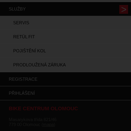
SLUŽBY
SERVIS
RETÜL FIT
POJIŠTĚNÍ KOL
PRODLOUŽENÁ ZÁRUKA
REGISTRACE
PŘIHLÁŠENÍ
BIKE CENTRUM OLOMOUC
Masarykova třída 821/46
779 00 Olomouc (
mapa
)