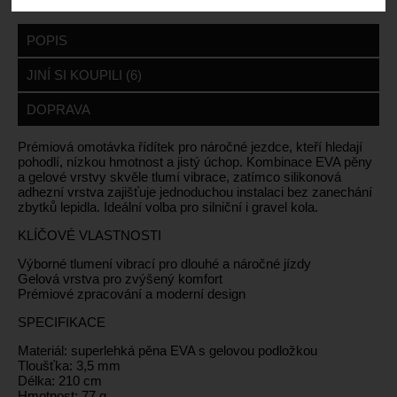
POPIS
JINÍ SI KOUPILI (6)
DOPRAVA
Prémiová omotávka řídítek pro náročné jezdce, kteří hledají
pohodlí, nízkou hmotnost a jistý úchop. Kombinace EVA pěny
a gelové vrstvy skvěle tlumí vibrace, zatímco silikonová
adhezní vrstva zajišťuje jednoduchou instalaci bez zanechání
zbytků lepidla. Ideální volba pro silniční i gravel kola.
KLÍČOVÉ VLASTNOSTI
Výborné tlumení vibrací pro dlouhé a náročné jízdy
Gelová vrstva pro zvýšený komfort
Prémiové zpracování a moderní design
SPECIFIKACE
Materiál: superlehká pěna EVA s gelovou podložkou
Tloušťka: 3,5 mm
Délka: 210 cm
Hmotnost: 77 g