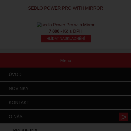
SEDLO POWER PRO WITH MIRROR
7 800
,- Kč s DPH
HLÍDAT NASKLADNĚNÍ
Menu
ÚVOD
NOVINKY
KONTAKT
O NÁS
PRODEJNA