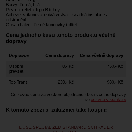
Barvy: černá, bílá
Povrch: reliéfní logo Ritchey
Adheze: silikonová lepivá vrstva – snadná instalace a
odstranění
Obsah balení: černé koncovky řídítek
Cena jednoho kusu tohoto produktu včetně
dopravy
Dopravce
Cena dopravy
Cena včetně dopravy
Osobní
0,- Kč
750,- Kč
převzetí
Top Trans
230,- Kč
980,- Kč
Celkovou cenu za veškeré objednané zboží včetně dopravy
se
dozvíte v košíku »
K tomuto zboží si zákazníci také koupili:
DUŠE SPECIALIZED STANDARD SCHRADER