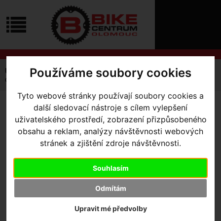
ÚVOD
NOVINKY
KONTAKT
O
NÁS
O
NÁKUPU
SLUŽBY
REGISTRACE
Používáme soubory cookies
Úvodní strana
Komponenty
Omotávky
PŘIHLÁŠ
omotávka Ritchey Pavé
✖
Tyto webové stránky používají soubory cookies a
PŘIHLAŠOVAC
další sledovací nástroje s cílem vylepšení
OMOTÁVKA RITCHEY PAVÉ
HESLO
uživatelského prostředí, zobrazení přizpůsobeného
obsahu a reklam, analýzy návštěvnosti webových
ZTRATILI JST
stránek a zjištění zdroje návštěvnosti.
Výrobce:
Ritchey
Kód výrobce:
796941490535
Skladem:
Ne
Souhlasím
Dodací lhůta:
kontaktujte nás
Odmítám
Záruční lhůta:
24 měsíců
750
,- Kč s DPH
Upravit mé předvolby
HLÍDAT NASKLADNĚNÍ