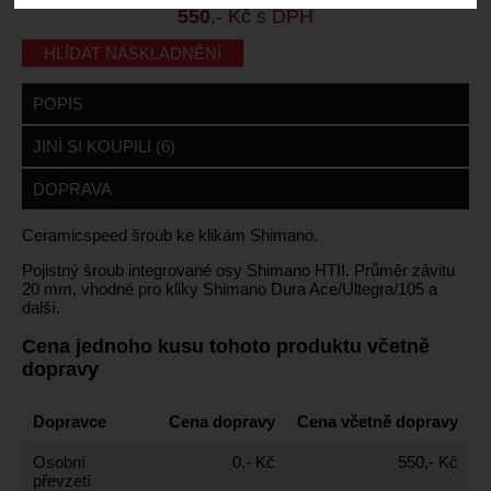
550
,- Kč s DPH
HLÍDAT NASKLADNĚNÍ
POPIS
JINÍ SI KOUPILI (6)
DOPRAVA
Ceramicspeed šroub ke klikám Shimano.
Pojistný šroub integrované osy Shimano HTII. Průměr závitu
20 mm, vhodné pro kliky Shimano Dura Ace/Ultegra/105 a
další.
Cena jednoho kusu tohoto produktu včetně
dopravy
Dopravce
Cena dopravy
Cena včetně dopravy
Osobní
0,- Kč
550,- Kč
převzetí