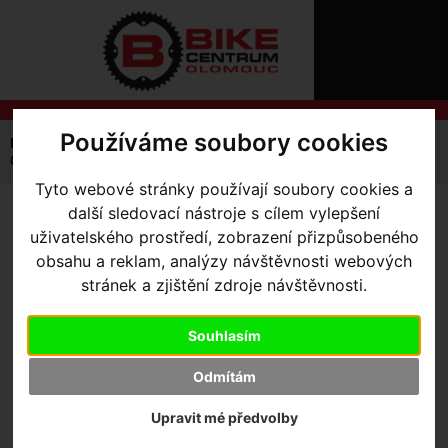
ÚVOD
NOVINKY
KONTAKT
O
NÁS
O
NÁKUPU
SLUŽBY
Používáme soubory cookies
REGISTRACE
Úvodní strana
Komponenty
Osy a středová složení
PŘIHLÁŠ
Ceramicspeed šroub ke klikám Shimano
✖
Tyto webové stránky používají soubory cookies a
PŘIHLAŠOVAC
další sledovací nástroje s cílem vylepšení
CERAMICSPEED ŠROUB KE
uživatelského prostředí, zobrazení přizpůsobeného
HESLO
KLIKÁM SHIMANO
obsahu a reklam, analýzy návštěvnosti webových
ZTRATILI JST
stránek a zjištění zdroje návštěvnosti.
Souhlasím
Výrobce:
Ceramicspeed
Odmítám
Skladem:
Ne
Dodací lhůta:
kontaktujte nás
Upravit mé předvolby
Záruční lhůta:
24 měsíců