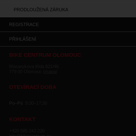
PRODLOUŽENÁ ZÁRUKA
REGISTRACE
PŘIHLÁŠENÍ
BIKE CENTRUM OLOMOUC
Masarykova třída 821/46
779 00 Olomouc (
mapa
)
OTEVÍRACÍ DOBA
Po–Pá
9:30–17:30
KONTAKT
+420 585 243 220
info@bikecentrum.eu