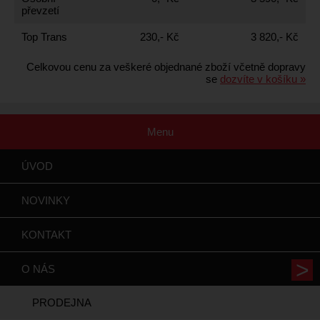
převzetí
Top Trans
230,- Kč
3 820,- Kč
Celkovou cenu za veškeré objednané zboží včetně dopravy
se
dozvíte v košíku »
Menu
ÚVOD
NOVINKY
KONTAKT
O NÁS
PRODEJNA