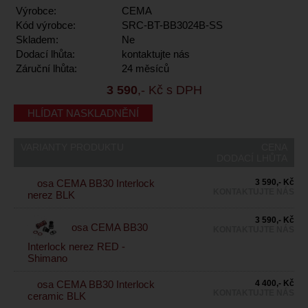
Výrobce:
CEMA
Kód výrobce:
SRC-BT-BB3024B-SS
Skladem:
Ne
Dodací lhůta:
kontaktujte nás
Záruční lhůta:
24 měsíců
3 590
,- Kč s DPH
HLÍDAT NASKLADNĚNÍ
VARIANTY PRODUKTU
CENA
DODACÍ LHŮTA
osa CEMA BB30 Interlock
3 590,- Kč
KONTAKTUJTE NÁS
nerez BLK
3 590,- Kč
osa CEMA BB30
KONTAKTUJTE NÁS
Interlock nerez RED -
Shimano
osa CEMA BB30 Interlock
4 400,- Kč
KONTAKTUJTE NÁS
ceramic BLK