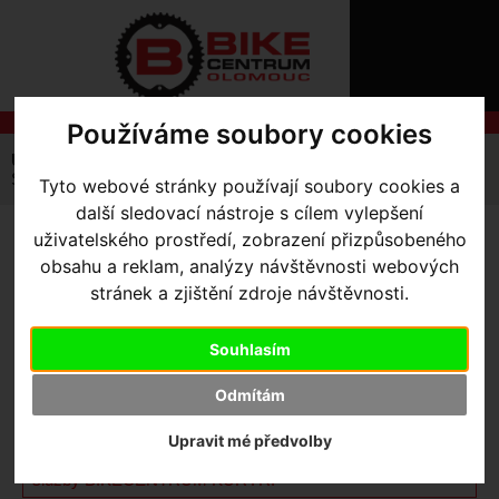
ÚVOD
NOVINKY
KONTAKT
O
NÁS
O
Používáme soubory cookies
NÁKUPU
SLUŽBY
REGISTRACE
Úvodní strana
Komponenty
Osy a středová složení
PŘIHLÁŠ
Středové složení CEMA BB30 Interlock nerez
Tyto webové stránky používají soubory cookies a
✖
další sledovací nástroje s cílem vylepšení
PŘIHLAŠOVAC
uživatelského prostředí, zobrazení přizpůsobeného
STŘEDOVÉ SLOŽENÍ CEMA
HESLO
obsahu a reklam, analýzy návštěvnosti webových
BB30 INTERLOCK NEREZ
-
stránek a zjištění zdroje návštěvnosti.
ZTRATILI JST
osa CEMA BB30 Interlock
Souhlasím
nerez BLK
Odmítám
Upravit mé předvolby
U tohoto produktu je možné jen osobní převzetí nebo využití
služby BIKECENTRUM KURÝR.