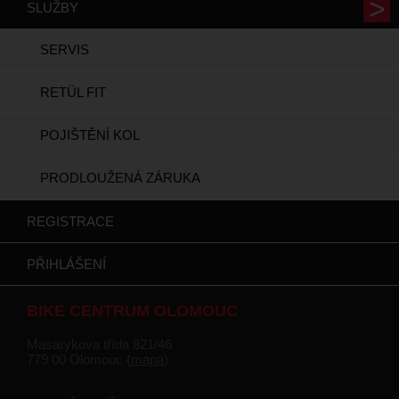
SLUŽBY
SERVIS
RETÜL FIT
POJIŠTĚNÍ KOL
PRODLOUŽENÁ ZÁRUKA
REGISTRACE
PŘIHLÁŠENÍ
BIKE CENTRUM OLOMOUC
Masarykova třída 821/46
779 00 Olomouc (
mapa
)