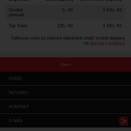
Osobní
0,- Kč
4 100,- Kč
převzetí
Top Trans
230,- Kč
4 330,- Kč
Celkovou cenu za veškeré objednané zboží včetně dopravy
se
dozvíte v košíku »
Menu
ÚVOD
NOVINKY
KONTAKT
O NÁS