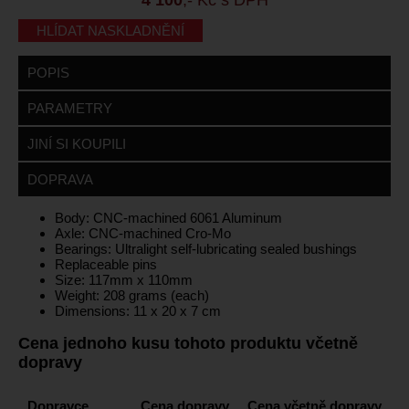
HLÍDAT NASKLADNĚNÍ
POPIS
PARAMETRY
JINÍ SI KOUPILI
DOPRAVA
Body: CNC-machined 6061 Aluminum
Axle: CNC-machined Cro-Mo
Bearings: Ultralight self-lubricating sealed bushings
Replaceable pins
Size: 117mm x 110mm
Weight: 208 grams (each)
Dimensions: 11 x 20 x 7 cm
Cena jednoho kusu tohoto produktu včetně
dopravy
Dopravce
Cena dopravy
Cena včetně dopravy