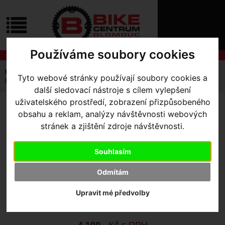
ÚVOD
NOVINKY
KONTAKT
O
NÁS
O
Používáme soubory cookies
NÁKUPU
SLUŽBY
REGISTRACE
Úvodní strana
Komponenty
Pedály
Tyto webové stránky používají soubory cookies a
PŘIHLÁŠ
Krypto Pedal - CNC Alloy
✖
další sledovací nástroje s cílem vylepšení
PŘIHLAŠOVAC
uživatelského prostředí, zobrazení přizpůsobeného
KRYPTO PEDAL - CNC
obsahu a reklam, analýzy návštěvnosti webových
HESLO
stránek a zjištění zdroje návštěvnosti.
ALLOY
ZTRATILI JST
Souhlasím
Výrobce:
Specialized
Odmítám
Kód výrobce:
09122-3100
Skladem:
Ano, u dodavatele
Upravit mé předvolby
Dodací lhůta:
KONTAKTUJTE NÁS
Záruční lhůta:
24 měsíců
4 100
,- Kč s DPH