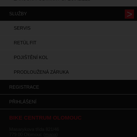
SLUŽBY
SERVIS
RETÜL FIT
POJIŠTĚNÍ KOL
PRODLOUŽENÁ ZÁRUKA
REGISTRACE
PŘIHLÁŠENÍ
BIKE CENTRUM OLOMOUC
Masarykova třída 821/46
779 00 Olomouc (
mapa
)