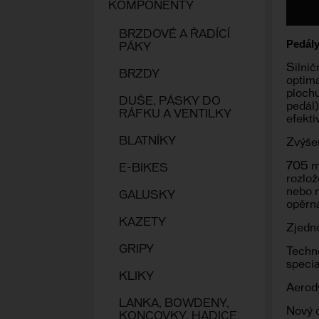
KOMPONENTY
BRZDOVÉ A ŘADÍCÍ
Pedál
PÁKY
Silnič
BRZDY
optima
plochu
DUŠE, PÁSKY DO
pedál)
RÁFKU A VENTILKY
efekti
BLATNÍKY
Zvýše
705 m
E-BIKES
rozlož
nebo n
GALUSKY
opěrná
KAZETY
Zjedn
GRIPY
Techn
specia
KLIKY
Aerod
LANKA, BOWDENY,
Nový d
KONCOVKY, HADICE,