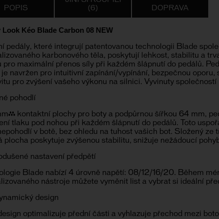
JINÍ SI KOUPILI
POPIS
(6)
DOPRAVA
y Look Kéo Blade Carbon 08 NEW
ní pedály, které integrují patentovanou technologii Blade sp
lizovaného karbonového těla, poskytují lehkost, stabilitu a tr
 pro maximální přenos síly při každém šlápnutí do pedálů. Ped
 je navržen pro intuitivní zapínání/vypínání, bezpečnou oporu,
vitu pro zvýšení vašeho výkonu na silnici. Vyvinuty společnos
né pohodlí
m² kontaktní plochy pro boty a podpůrnou šířkou 64 mm, ped
ení tlaku pod nohou při každém šlápnutí do pedálů. Toto uspoř
epohodlí v botě, bez ohledu na tuhost vašich bot. Složený ze 
 plocha poskytuje zvýšenou stabilitu, snižuje nežádoucí pohy
odušené nastavení předpětí
ologie Blade nabízí 4 úrovně napětí: 08/12/16/20. Během m
lizovaného nástroje můžete vyměnit list a vybrat si ideální pře
ynamický design
esign optimalizuje přední části a vyhlazuje přechod mezi bot