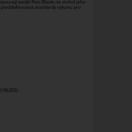
posouvají pedál Keo Blade na vrchol jeho
ty předdefinovává standardy výkonu pro
12/16/20)