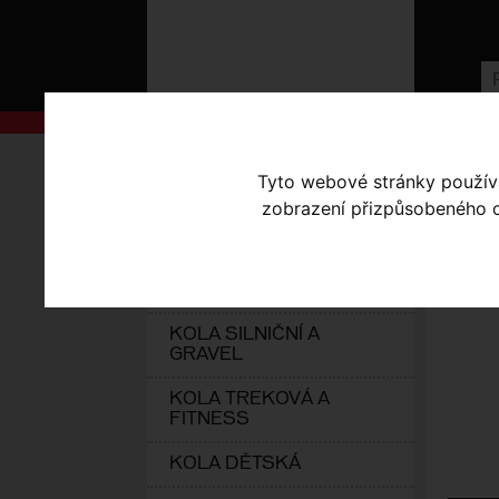
AKCE
Úvodní s
Tyto webové stránky používaj
KOLA S-WORKS
zobrazení přizpůsobeného ob
PE
ELEKTROKOLA
KOLA HORSKÁ
KOLA SILNIČNÍ A
GRAVEL
KOLA TREKOVÁ A
FITNESS
KOLA DĚTSKÁ