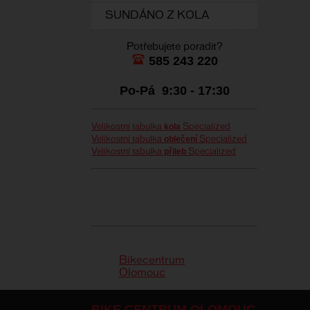
SUNDÁNO Z KOLA
Potřebujete poradit?
585 243 220
Po-Pá 9:30 - 17:30
kola
Velikostní tabulka
Specialized
oblečení
Velikostní tabulka
Specialized
přileb
Velikostní tabulka
Specialized
Bikecentrum
Olomouc
BIKE CENTRUM OLOMOUC