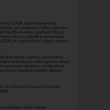
olečnosti LOOK do aerodynamicky
vanlivost, ale především velkou opěrnou
ál Keo Blade vážící pouhých 110 g (1
 stejně jako pro pohodlí a vyrovnanou
tí LOOK pro optimalizaci vašeho výkonu.
ál Keo Blade zajišťuje rovnoměrné
ádání minimalizuje riziko „pálení nohou“
tří nerezových destiček, prodloužená
by a boční naklánění během šlapání.
éně než 30 sekund pomocí jednoho
dpětí.
ou a pedálem, čímž snižuje