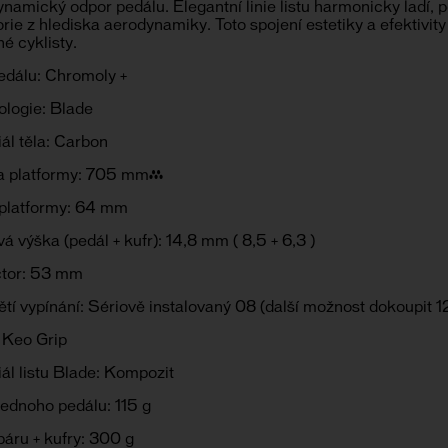
namický odpor pedálu. Elegantní linie listu harmonicky ladí, 
rie z hlediska aerodynamiky. Toto spojení estetiky a efektivi
é cyklisty.
edálu: Chromoly +
ologie: Blade
ál těla: Carbon
a platformy: 705 mm²
 platformy: 64 mm
á výška (pedál + kufr): 14,8 mm ( 8,5 + 6,3 )
tor: 53 mm
tí vypínání: Sériově instalovaný 08 (další možnost dokoupit 
 Keo Grip
ál listu Blade: Kompozit
ednoho pedálu: 115 g
áru + kufry: 300 g