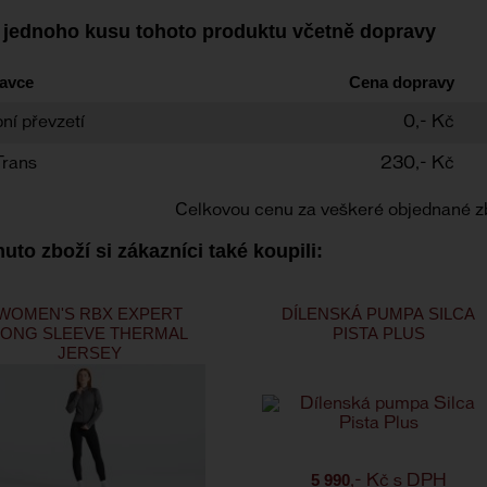
 jednoho kusu tohoto produktu včetně dopravy
avce
Cena dopravy
ní převzetí
0,- Kč
Trans
230,- Kč
Celkovou cenu za veškeré objednané z
uto zboží si zákazníci také koupili:
WOMEN'S RBX EXPERT
DÍLENSKÁ PUMPA SILCA
LONG SLEEVE THERMAL
PISTA PLUS
JERSEY
5 990
,- Kč s DPH