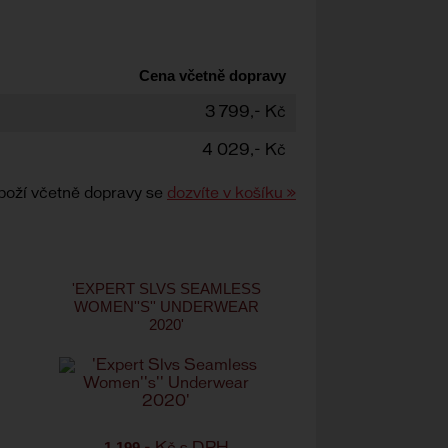
Cena včetně dopravy
3 799,- Kč
4 029,- Kč
boží včetně dopravy se
dozvíte v košíku »
'EXPERT SLVS SEAMLESS
WOMEN''S'' UNDERWEAR
2020'
1 199