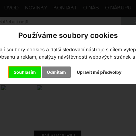
ÚVOD
NOVINKY
KONTAKT
O NÁS
O NÁKUPU
Používáme soubory cookies
trana
Komponenty
Pedály
Silniční
pedály Look Ké
í soubory cookies a další sledovací nástroje s cílem vylep
sahu a reklam, analýzy návštěvnosti webových stránek a z
DÁLY LOOK KÉO BLADE CARB
Souhlasím
Odmítám
Upravit mé předvolby