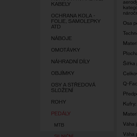
aerody
KABELY
katego
náročn
OCHRANA KOLA -
FOLIE, SAMOLEPKY
Osa p
ATD
Techn
NÁBOJE
Materi
OMOTÁVKY
Ploch
NÁHRADNÍ DÍLY
Šířka
OBJÍMKY
Celkov
Q-Fac
OSY A STŘEDOVÁ
SLOŽENÍ
Předpě
ROHY
Kufry:
PEDÁLY
Materi
Váha j
MTB
Váha p
SILNIČNÍ