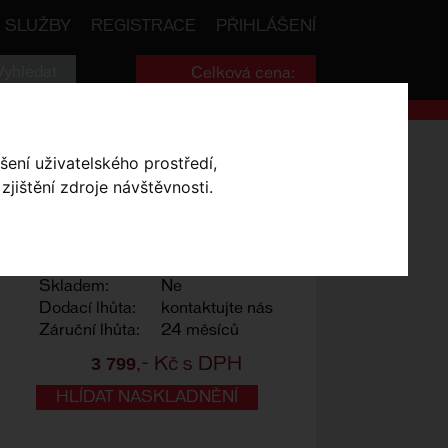
SLUŽBY
REGISTRACE
PŘIHLÁŠENÍ
Celková cena:
0
,- Kč
o Blade Carbon 08 NEW
šení uživatelského prostředí,
jištění zdroje návštěvnosti.
ON 08 NEW
Výrobce:
Look
Skladem:
Ne
Dodací lhůta:
kontaktujte nás
Záruční lhůta:
24 měsíců
3 799
,- Kč s DPH
HLÍDAT NASKLADNĚNÍ