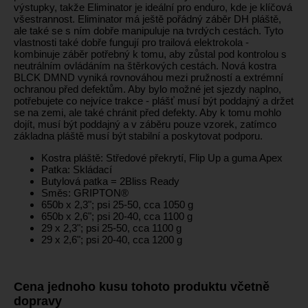
výstupky, takže Eliminator je ideální pro enduro, kde je klíčová
všestrannost. Eliminator má ještě pořádný záběr DH pláště,
ale také se s ním dobře manipuluje na tvrdých cestách. Tyto
vlastnosti také dobře fungují pro trailová elektrokola -
kombinuje záběr potřebný k tomu, aby zůstal pod kontrolou s
neutrálním ovládáním na štěrkových cestách. Nová kostra
BLCK DMND vyniká rovnováhou mezi pružností a extrémní
ochranou před defektům. Aby bylo možné jet sjezdy naplno,
potřebujete co nejvíce trakce - plášť musí být poddajný a držet
se na zemi, ale také chránit před defekty. Aby k tomu mohlo
dojít, musí být poddajný a v záběru pouze vzorek, zatímco
základna pláště musí být stabilní a poskytovat podporu.
Kostra pláště: Středové překrytí, Flip Up a guma Apex
Patka: Skládací
Butylová patka = 2Bliss Ready
Směs: GRIPTON®
650b x 2,3"; psi 25-50, cca 1050 g
650b x 2,6"; psi 20-40, cca 1100 g
29 x 2,3"; psi 25-50, cca 1100 g
29 x 2,6"; psi 20-40, cca 1200 g
Cena jednoho kusu tohoto produktu včetně
dopravy