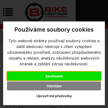
ÚVOD
NOVINKY
KONTAKT
O
NÁS
O
NÁKUPU
Používáme soubory cookies
SLUŽBY
REGISTRACE
Úvodní strana
Komponenty
Pláště
MTB
PŘIHLÁŠ
Eliminator BLCK DMND 2Bliss Ready
Tyto webové stránky používají soubory cookies a
✖
další sledovací nástroje s cílem vylepšení
PŘIHLAŠOVAC
uživatelského prostředí, zobrazení přizpůsobeného
ELIMINATOR BLCK DMND
HESLO
obsahu a reklam, analýzy návštěvnosti webových
2BLISS READY
- Black 29 x
stránek a zjištění zdroje návštěvnosti.
ZTRATILI JST
2.3
Souhlasím
Odmítám
Výrobce:
Specialized
Kód výrobce:
Upravit mé předvolby
Skladem:
Ne
Dodací lhůta:
kontaktujte nás