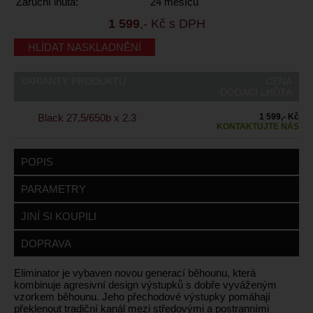
Záruční lhůta:
24 měsíců
1 599
,- Kč s DPH
HLÍDAT NASKLADNĚNÍ
VARIANTY PRODUKTU
CENA
DODACÍ LHŮTA
Black 27.5/650b x 2.3
1 599,- Kč
KONTAKTUJTE NÁS
POPIS
PARAMETRY
JINÍ SI KOUPILI
DOPRAVA
Eliminator je vybaven novou generací běhounu, která
kombinuje agresivní design výstupků s dobře vyváženým
vzorkem běhounu. Jeho přechodové výstupky pomáhají
překlenout tradiční kanál mezi středovými a postranními