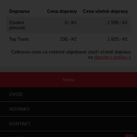
Dopravce
Cena dopravy
Cena včetně dopravy
Osobní
0,- Kč
1 599,- Kč
převzetí
Top Trans
230,- Kč
1 829,- Kč
Celkovou cenu za veškeré objednané zboží včetně dopravy
se
dozvíte v košíku »
Menu
ÚVOD
NOVINKY
KONTAKT