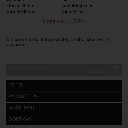
Dodací lhůta:
kontaktujte nás
Záruční lhůta:
24 měsíců
1 200
,- Kč s DPH
Omlouváme se, tento produkt již nebo ještě není k
dispozici.
VARIANTY PRODUKTU
CENA
DODACÍ LHŮTA
POPIS
PARAMETRY
JINÍ SI KOUPILI
DOPRAVA