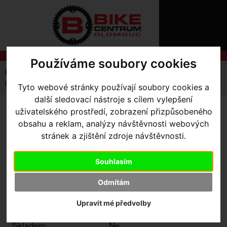
ÚVOD
NOVINKY
KONTAKT
O
NÁS
O
NÁKUPU
Používáme soubory cookies
SLUŽBY
REGISTRACE
Úvodní strana
Komponenty
Pláště
MTB
PŘIHLÁ
plášť Specialized Ground Control GRID 2Bliss Ready
Tyto webové stránky používají soubory cookies a
✖
další sledovací nástroje s cílem vylepšení
PŘIHLAŠOVAC
uživatelského prostředí, zobrazení přizpůsobeného
PLÁŠŤ SPECIALIZED
HESL
obsahu a reklam, analýzy návštěvnosti webových
GROUND CONTROL GRID
stránek a zjištění zdroje návštěvnosti.
ZTRATILI JS
2BLISS READY
- Black 26 x
Souhlasím
2.3
Odmítám
Upravit mé předvolby
Výrobce:
Specialized
Kód výrobce:
Skladem:
Ne