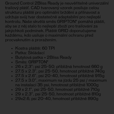
Ground Control 2Bliss Ready je neuvěřitelně univerzální
trailový plášť. CAD tvarovaný vzorek posiluje celou
strukturu pláště pro optimální brždění a přilnavost a
udržuje svůj tvar dostatečně adaptabilní pro nejlepší
kontrolu. Naše skvělá směs GRIPTON® pomáhá plášti,
aby se z něj stalo to nejlepší zboží pro trailování za
jakýchkoli podmínek. Pláště GRID doporučujeme
každému, kdo usiluje o maximální ochranu před
procvaknutím a proražením.
Kostra pláště: 60 TPI
Patka: Skládací
Butylová patka = 2Bliss Ready
Směs: GRIPTON®
26 x 2,3"; psi 25-50; přibližná hmotnost 660 g
27.5 x 2.3", psi 25-50, hmotnost přibližně 740g
27.5 x 2.6", psi 20-40, hmotnost přibližně 915g
27.5 x 3.0", maximum na jízdu 25 psi / maximum
na instalaci 35 psi, hmotnost přibližně 1000g
29 x 2.1", psi 25-50, hmotnost přibližně 710g
29 x 2.3", psi 25-50, hmotnost přibližně 810g
29x2.6, psi 20-40, hmotnost přibližně 890g