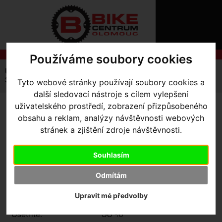
ÚVOD
NOVINKY
KONTAKT
O
NÁS
O
Používáme soubory cookies
NÁKUPU
SLUŽBY
REGISTRACE
Úvodní strana
Komponenty
Pláště
MTB
PŘIHLÁ
Storm DH
Tyto webové stránky používají soubory cookies a
✖
další sledovací nástroje s cílem vylepšení
PŘIHLAŠOVAC
uživatelského prostředí, zobrazení přizpůsobeného
STORM DH
- BLK 26X2.3
obsahu a reklam, analýzy návštěvnosti webových
HESL
stránek a zjištění zdroje návštěvnosti.
ZTRATILI JS
Akce -58 %
Výrobce:
Specialized
Souhlasím
Kód výrobce:
Skladem:
Ne
Odmítám
Dodací lhůta:
kontaktujte nás
Záruční lhůta:
24 měsíců
Upravit mé předvolby
1 449
Běžná cena:
,- Kč s DPH
Ušetříte:
58 %