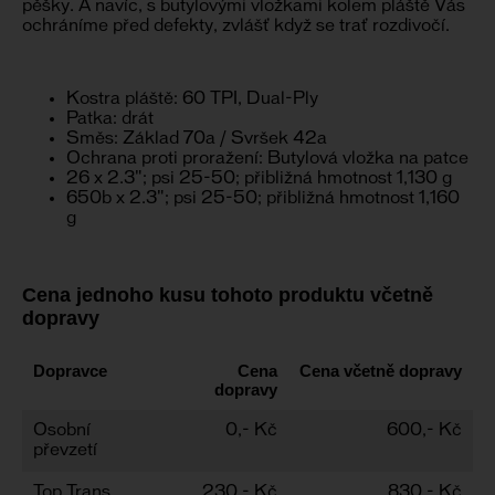
pěšky. A navíc, s butylovými vložkami kolem pláště Vás
ochráníme před defekty, zvlášť když se trať rozdivočí.
Kostra pláště: 60 TPI, Dual-Ply
Patka: drát
Směs: Základ 70a / Svršek 42a
Ochrana proti proražení: Butylová vložka na patce
26 x 2.3"; psi 25-50; přibližná hmotnost 1,130 g
650b x 2.3"; psi 25-50; přibližná hmotnost 1,160
g
Cena jednoho kusu tohoto produktu včetně
dopravy
Dopravce
Cena
Cena včetně dopravy
dopravy
Osobní
0,- Kč
600,- Kč
převzetí
Top Trans
230,- Kč
830,- Kč