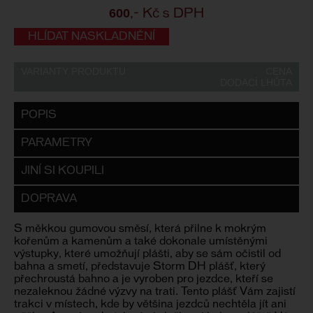
600
,- Kč s DPH
HLÍDAT NASKLADNĚNÍ
VARIANTY PRODUKTU
CENA
DODACÍ LHŮTA
POPIS
PARAMETRY
JINÍ SI KOUPILI
DOPRAVA
S měkkou gumovou směsí, která přilne k mokrým
kořenům a kamenům a také dokonale umístěnými
výstupky, které umožňují plášti, aby se sám očistil od
bahna a smetí, představuje Storm DH plášť, který
přechroustá bahno a je vyroben pro jezdce, kteří se
nezaleknou žádné výzvy na trati. Tento plášť Vám zajistí
trakci v místech, kde by většina jezdců nechtěla jít ani