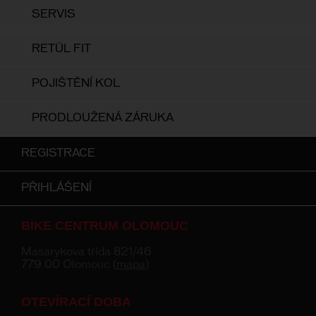
SERVIS
RETÜL FIT
POJIŠTĚNÍ KOL
PRODLOUŽENÁ ZÁRUKA
REGISTRACE
PŘIHLÁŠENÍ
BIKE CENTRUM OLOMOUC
Masarykova třída 821/46
779 00 Olomouc (
mapa
)
OTEVÍRACÍ DOBA