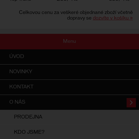
Celkovou cenu za veškeré objednané zboží včetně
dopravy se
dozvíte v košíku »
Menu
ÚVOD
NOVINKY
KONTAKT
O NÁS
PRODEJNA
KDO JSME?