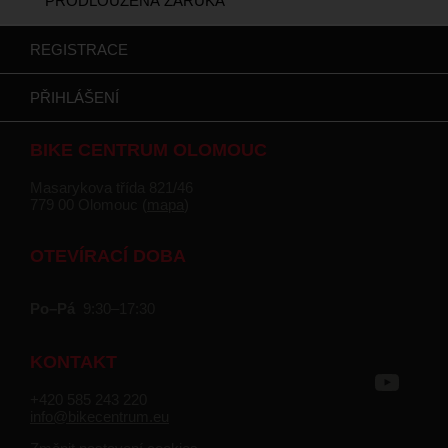
PRODLOUŽENÁ ZÁRUKA
REGISTRACE
PŘIHLÁŠENÍ
BIKE CENTRUM OLOMOUC
Masarykova třída 821/46
779 00 Olomouc (
mapa
)
OTEVÍRACÍ DOBA
Po–Pá
9:30–17:30
KONTAKT
+420 585 243 220
info@bikecentrum.eu