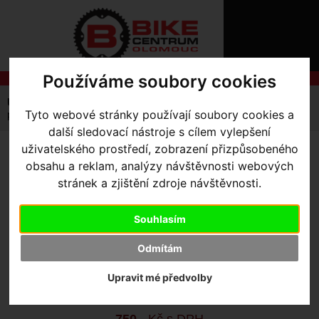
ÚVOD
NOVINKY
KONTAKT
O
NÁS
O
Používáme soubory cookies
NÁKUPU
SLUŽBY
REGISTRACE
Úvodní strana
Komponenty
Pláště
Silniční
PŘIHLÁŠ
Tyto webové stránky používají soubory cookies a
plášť RoadSport Elite
✖
další sledovací nástroje s cílem vylepšení
PŘIHLAŠOVAC
uživatelského prostředí, zobrazení přizpůsobeného
PLÁŠŤ ROADSPORT ELITE
-
obsahu a reklam, analýzy návštěvnosti webových
HESLO
stránek a zjištění zdroje návštěvnosti.
700 x 26
ZTRATILI JST
Souhlasím
Výrobce:
Specialized
Odmítám
Kód výrobce:
00021-4521
Skladem:
Ano, u dodavatele
Upravit mé předvolby
Dodací lhůta:
KONTAKTUJTE NÁS
Záruční lhůta:
24 měsíců
750
,- Kč s DPH