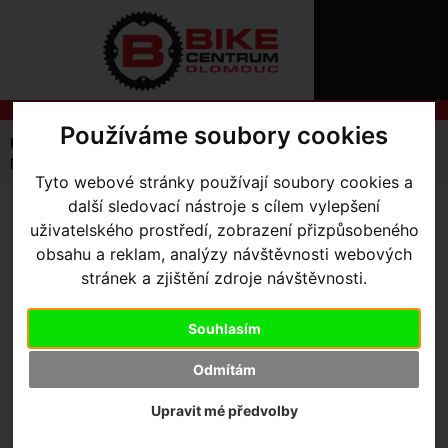
ÚVOD
NOVINKY
KONTAKT
O
NÁS
O
NÁKUPU
SLUŽBY
Používáme soubory cookies
REGISTRACE
Úvodní strana
Komponenty
Pláště
Silniční
PŘIHLÁŠ
plášť Specialized S-Works Turbo Folding
✖
Tyto webové stránky používají soubory cookies a
PŘIHLAŠOVAC
další sledovací nástroje s cílem vylepšení
PLÁŠŤ SPECIALIZED S-
uživatelského prostředí, zobrazení přizpůsobeného
HESLO
obsahu a reklam, analýzy návštěvnosti webových
WORKS TURBO FOLDING
-
ZTRATILI JST
stránek a zjištění zdroje návštěvnosti.
Black 700 x 26mm
Souhlasím
Odmítám
Upravit mé předvolby