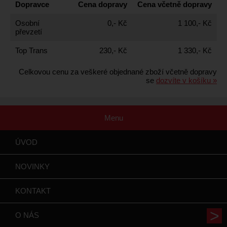
Dopravce
Cena dopravy
Cena včetně dopravy
Osobní
0,- Kč
1 100,- Kč
převzetí
Top Trans
230,- Kč
1 330,- Kč
Celkovou cenu za veškeré objednané zboží včetně dopravy
se
dozvíte v košíku »
Menu
ÚVOD
NOVINKY
KONTAKT
O NÁS