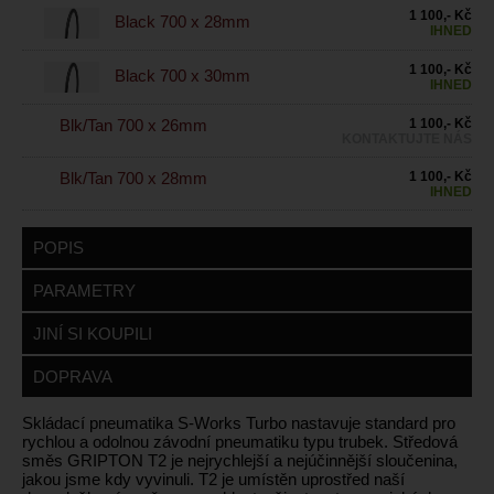
1 100,- Kč
Black 700 x 28mm
IHNED
1 100,- Kč
Black 700 x 30mm
IHNED
Blk/Tan 700 x 26mm
1 100,- Kč
KONTAKTUJTE NÁS
Blk/Tan 700 x 28mm
1 100,- Kč
IHNED
POPIS
PARAMETRY
JINÍ SI KOUPILI
DOPRAVA
Skládací pneumatika S-Works Turbo nastavuje standard pro
rychlou a odolnou závodní pneumatiku typu trubek. Středová
směs GRIPTON T2 je nejrychlejší a nejúčinnější sloučenina,
jakou jsme kdy vyvinuli. T2 je umístěn uprostřed naší