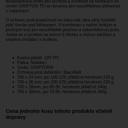
dvousložková směs pro rychlost a životnost na rovinkách se
směsí GRIPTON T5 na ramenou pro neuvěřitelnou přilnavost
v zatáčkách.
O ochranu proti propíchnutí se stará náš ultra silný hybridní
jistič Kevlar pod běhounem. V kombinaci s naším lehkým a
pružným kryt pro neuvěřitelně pružnou a sebevědomou jízdu.
Jedná se o rychlost na úrovni S-Works s nízkou údržbou a
snadnou instalací s trubkou.
Kostra pláště: 120 TPI
Patka: Skládací
Směs: GRIPTON®
Ochrana proti defektům: BlackBelt
700 x 24 mm; psi 100-125; přibližná hmotnost 210 g
700 x 26 mm; psi 100-125; přibližná hmotnost 220 g
700 x 28mm, psi 85-95, hmotnost přibližně 240g
700 x 30mm, psi 70-85, hmotnost přibližně 260g
Cena jednoho kusu tohoto produktu včetně
dopravy