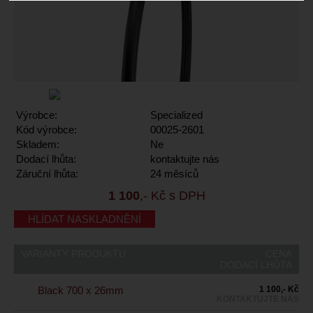
Výrobce:
Specialized
Kód výrobce:
00025-2601
Skladem:
Ne
Dodací lhůta:
kontaktujte nás
Záruční lhůta:
24 měsíců
1 100
,- Kč s DPH
HLÍDAT NASKLADNĚNÍ
VARIANTY PRODUKTU
CENA
DODACÍ LHŮTA
Black 700 x 26mm
1 100,- Kč
KONTAKTUJTE NÁS