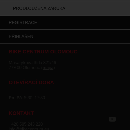
PRODLOUŽENÁ ZÁRUKA
REGISTRACE
PŘIHLÁŠENÍ
BIKE CENTRUM OLOMOUC
Masarykova třída 821/46
779 00 Olomouc (
mapa
)
OTEVÍRACÍ DOBA
Po–Pá
9:30–17:30
KONTAKT
+420 585 243 220
info@bikecentrum.eu