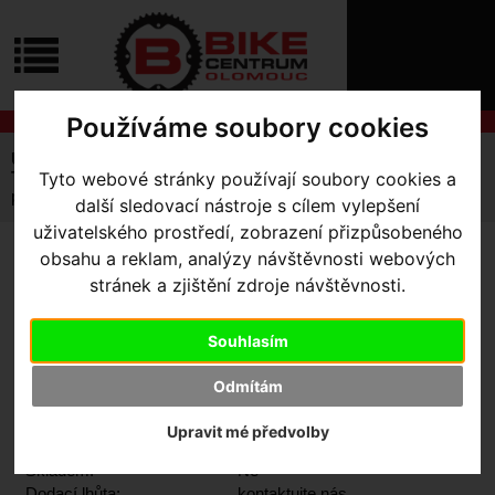
ÚVOD
NOVINKY
KONTAKT
O
NÁS
O
Používáme soubory cookies
NÁKUPU
SLUŽBY
REGISTRACE
Úvodní strana
Komponenty
Pláště
PŘIHLÁŠ
Tyto webové stránky používají soubory cookies a
Trekové - Gravelové
✖
plášť Specialized Borough XC Sport 26x1.75
další sledovací nástroje s cílem vylepšení
PŘIHLAŠOVAC
uživatelského prostředí, zobrazení přizpůsobeného
obsahu a reklam, analýzy návštěvnosti webových
HESLO
PLÁŠŤ SPECIALIZED
stránek a zjištění zdroje návštěvnosti.
BOROUGH XC SPORT
ZTRATILI JST
26X1.75
Souhlasím
Odmítám
Výrobce:
Specialized
Upravit mé předvolby
Kód výrobce:
0000-4030
Skladem:
Ne
Dodací lhůta:
kontaktujte nás