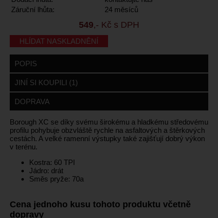
Záruční lhůta:
24 měsíců
549
,- Kč s DPH
HLÍDAT NASKLADNĚNÍ
POPIS
JINÍ SI KOUPILI (1)
DOPRAVA
Borough XC se díky svému širokému a hladkému středovému
profilu pohybuje obzvláště rychle na asfaltových a štěrkových
cestách. A velké ramenní výstupky také zajišťují dobrý výkon
v terénu.
Kostra: 60 TPI
Jádro: drát
Směs pryže: 70a
Cena jednoho kusu tohoto produktu včetně
dopravy