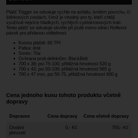
Plášť Trigger se odvaluje rychle na asfaltu, tvrdém povrchu, či
štěrkových cestách, čímž je vhodný pro ty, kteří chtějí
využívat nejvíce hladkých, rychlých cyklokrosových tratí.
Tento plášť se odvaluje skvěle při jízdě mimo silnici Reflexní
pásek pro přidanou viditelnost.
Kostra pláště: 60 TPI
Patka: drát
Směs: 70a
Ochrana proti defektům: BlackBelt
700 x 38; psi 75-100; přibližná hmotnost 520 g
700 x 42; psi 50-100; přibližná hmotnost 565 g
700 x 47 mm, psi 50-75, přibližná hmotnost 600 g
Cena jednoho kusu tohoto produktu včetně
dopravy
Dopravce
Cena dopravy
Cena včetně dopravy
Osobní
0,- Kč
750,- Kč
převzetí