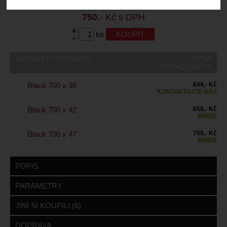
Záruční lhůta:
24 měsíců
750
,- Kč s DPH
+
ks
-
VARIANTY PRODUKTU
CENA
DODACÍ LHŮTA
Black 700 x 38
649,- Kč
KONTAKTUJTE NÁS
Black 700 x 42
650,- Kč
IHNED
Black 700 x 47
750,- Kč
IHNED
POPIS
PARAMETRY
JINÍ SI KOUPILI (6)
DOPRAVA