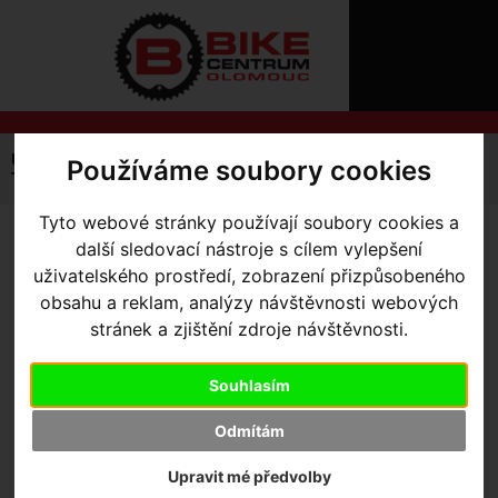
ÚVOD
NOVINKY
KONTAKT
O
NÁS
O
NÁKUPU
SLUŽBY
REGISTRACE
Úvodní strana
Komponenty
Pláště
Používáme soubory cookies
PŘIHLÁŠ
Trekové - Gravelové
plášť Specialized Trigger Sport Reflect
✖
PŘIHLAŠOVAC
Tyto webové stránky používají soubory cookies a
další sledovací nástroje s cílem vylepšení
PLÁŠŤ SPECIALIZED
HESLO
uživatelského prostředí, zobrazení přizpůsobeného
TRIGGER SPORT REFLECT
-
obsahu a reklam, analýzy návštěvnosti webových
ZTRATILI JST
Black 700 x 47
stránek a zjištění zdroje návštěvnosti.
Souhlasím
Výrobce:
Specialized
Odmítám
Kód výrobce:
00018-4132
Skladem:
Ano, v Olomouci
Upravit mé předvolby
Dodací lhůta:
IHNED