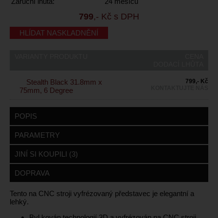
Záruční lhůta:
24 měsíců
799
,- Kč s DPH
HLÍDAT NASKLADNĚNÍ
VARIANTY PRODUKTU
CENA
DODACÍ LHŮTA
Stealth Black 31.8mm x
799,- Kč
KONTAKTUJTE NÁS
75mm, 6 Degree
POPIS
PARAMETRY
JINÍ SI KOUPILI (3)
DOPRAVA
Tento na CNC stroji vyfrézovaný představec je elegantní a
lehký.
Byl kován technologií 3D a vyfrézován na CNC stroji