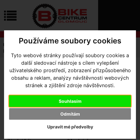
ÚVOD
NOVINKY
KONTAKT
O
NÁS
O
NÁKUPU
SLUŽBY
Používáme soubory cookies
REGISTRACE
Úvodní strana
Komponenty
Představce
PŘIHLÁŠ
představec Specialized Mountain Stem
Tyto webové stránky používají soubory cookies a
✖
PŘIHLAŠOVAC
další sledovací nástroje s cílem vylepšení
PŘEDSTAVEC SPECIALIZED
uživatelského prostředí, zobrazení přizpůsobeného
HESLO
obsahu a reklam, analýzy návštěvnosti webových
MOUNTAIN STEM
- Stealth
stránek a zjištění zdroje návštěvnosti.
ZTRATILI JST
Black 31.8mm x 45mm
Souhlasím
Odmítám
Výrobce:
Specialized
Kód výrobce:
Upravit mé předvolby
Skladem:
Ne
Dodací lhůta:
kontaktujte nás