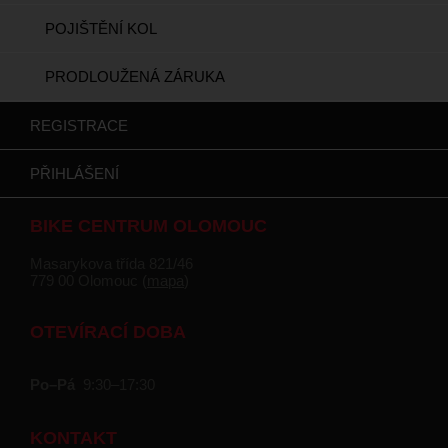
POJIŠTĚNÍ KOL
PRODLOUŽENÁ ZÁRUKA
REGISTRACE
PŘIHLÁŠENÍ
BIKE CENTRUM OLOMOUC
Masarykova třída 821/46
779 00 Olomouc (
mapa
)
OTEVÍRACÍ DOBA
Po–Pá
9:30–17:30
KONTAKT