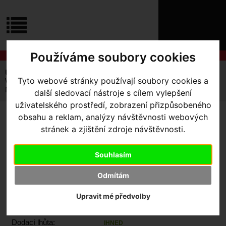
ÚVOD
NOVINKY
KONTAKT
O
NÁS
O
Používáme soubory cookies
NÁKUPU
SLUŽBY
REGISTRACE
Úvodní strana
Komponenty
Přehazovačky a kladky
PŘIHLÁŠ
Tyto webové stránky používají soubory cookies a
WOLF TOOTH PRODLOUŽENÍ PATKY ROADLINK DIRECT
✖
MOUNT
další sledovací nástroje s cílem vylepšení
PŘIHLAŠOVAC
uživatelského prostředí, zobrazení přizpůsobeného
obsahu a reklam, analýzy návštěvnosti webových
HESLO
WOLF TOOTH
stránek a zjištění zdroje návštěvnosti.
PRODLOUŽENÍ PATKY
ZTRATILI JST
Souhlasím
ROADLINK DIRECT MOUNT
Odmítám
Upravit mé předvolby
Výrobce:
Wolf Tooth
Skladem:
Ano, v Olomouci
Dodací lhůta:
IHNED