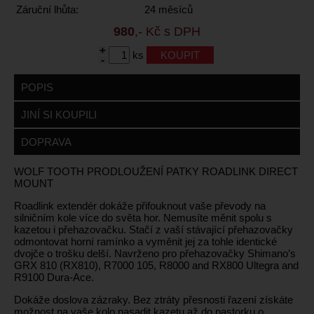
Záruční lhůta:
24 měsíců
980
,- Kč s DPH
+
ks
-
POPIS
JINÍ SI KOUPILI
DOPRAVA
WOLF TOOTH PRODLOUŽENÍ PATKY ROADLINK DIRECT
MOUNT
Roadlink extendér dokáže přifouknout vaše převody na
silničním kole více do světa hor. Nemusíte měnit spolu s
kazetou i přehazovačku. Stačí z vaší stávající přehazovačky
odmontovat horní ramínko a vyměnit jej za tohle identické
dvojče o trošku delší. Navrženo pro přehazovačky Shimano’s
GRX 810 (RX810), R7000 105, R8000 and RX800 Ultegra and
R9100 Dura-Ace.
Dokáže doslova zázraky. Bez ztráty přesnosti řazení získáte
možnost na vaše kolo nasadit kazetu až do pastorku o