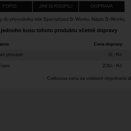
POPIS
JINÍ SI KOUPILI
DOPRAVA
y do převodníků klik Specialized S-Works. Nápis S-Works.
 jednoho kusu tohoto produktu včetně dopravy
avce
Cena dopravy
ní převzetí
0,- Kč
Trans
230,- Kč
Celkovou cenu za veškeré objednané z