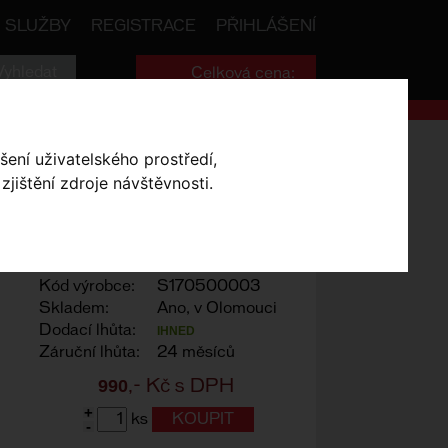
SLUŽBY
REGISTRACE
PŘIHLÁŠENÍ
Celková cena:
0
,- Kč
ANK BOLTS FOR Carbon SPIDER
šení uživatelského prostředí,
jištění zdroje návštěvnosti.
FOR CARBON SPIDER
Výrobce:
Specialized
Kód výrobce:
S170500003
Skladem:
Ano, v Olomouci
Dodací lhůta:
IHNED
Záruční lhůta:
24 měsíců
990
,- Kč s DPH
+
ks
-