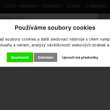
ÚVOD
NOVINKY
KONTAKT
O NÁS
O NÁKUPU
Používáme soubory cookies
trana
Komponenty
Převodníky
BLT MY14-15 SW CR
í soubory cookies a další sledovací nástroje s cílem vylep
sahu a reklam, analýzy návštěvnosti webových stránek a z
T MY14-15 SW CRANK BOLTS 
Souhlasím
Odmítám
Upravit mé předvolby