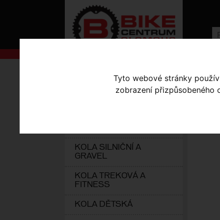
AKCE
Úvodní s
Tyto webové stránky používaj
zobrazení přizpůsobeného ob
KOLA S-WORKS
BL
ELEKTROKOLA
KOLA HORSKÁ
KOLA SILNIČNÍ A
GRAVEL
KOLA TREKOVÁ A
FITNESS
KOLA DĚTSKÁ