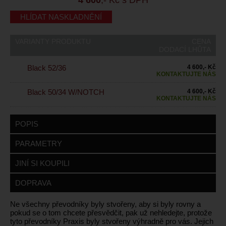
HLÍDAT NASKLADNĚNÍ
VARIANTY PRODUKTU
CENA
DODACÍ LHŮTA
Black 52/36
4 600,- Kč
KONTAKTUJTE NÁS
Black 50/34 W/NOTCH
4 600,- Kč
KONTAKTUJTE NÁS
POPIS
PARAMETRY
JINÍ SI KOUPILI
DOPRAVA
Ne všechny převodníky byly stvořeny, aby si byly rovny a
pokud se o tom chcete přesvědčit, pak už nehledejte, protože
tyto převodníky Praxis byly stvořeny výhradně pro vás. Jejich