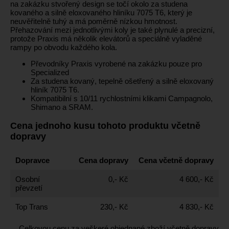
na zakázku stvořený design se točí okolo za studena
kovaného a silně eloxovaného hliníku 7075 T6, který je
neuvěřitelně tuhý a má poměrně nízkou hmotnost.
Přehazování mezi jednotlivými koly je také plynulé a precizní,
protože Praxis má několik elevátorů a speciálně vyladěné
rampy po obvodu každého kola.
Převodníky Praxis vyrobené na zakázku pouze pro
Specialized
Za studena kovaný, tepelně ošetřený a silně eloxovaný
hliník 7075 T6.
Kompatibilní s 10/11 rychlostními klikami Campagnolo,
Shimano a SRAM.
Cena jednoho kusu tohoto produktu včetně
dopravy
Dopravce
Cena dopravy
Cena včetně dopravy
Osobní
0,- Kč
4 600,- Kč
převzetí
Top Trans
230,- Kč
4 830,- Kč
Celkovou cenu za veškeré objednané zboží včetně dopravy