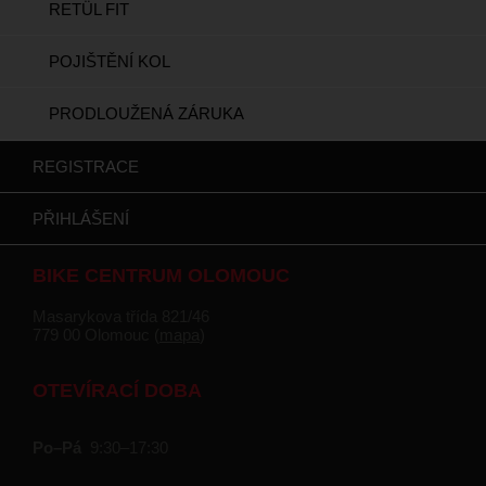
RETÜL FIT
POJIŠTĚNÍ KOL
PRODLOUŽENÁ ZÁRUKA
REGISTRACE
PŘIHLÁŠENÍ
BIKE CENTRUM OLOMOUC
Masarykova třída 821/46
779 00 Olomouc (
mapa
)
OTEVÍRACÍ DOBA
Po–Pá
9:30–17:30