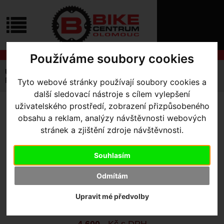
ÚVOD
NOVINKY
KONTAKT
O
NÁS
O
Používáme soubory cookies
NÁKUPU
SLUŽBY
REGISTRACE
Úvodní strana
Komponenty
Převodníky
PŘIHLÁŠ
Praxis Chainrings
Tyto webové stránky používají soubory cookies a
✖
další sledovací nástroje s cílem vylepšení
PŘIHLAŠOVAC
uživatelského prostředí, zobrazení přizpůsobeného
PRAXIS CHAINRINGS
- Black
obsahu a reklam, analýzy návštěvnosti webových
HESLO
52/36
stránek a zjištění zdroje návštěvnosti.
ZTRATILI JST
Souhlasím
Výrobce:
Specialized
Odmítám
Kód výrobce:
06217-1702
Skladem:
Ano, u dodavatele
Upravit mé předvolby
Dodací lhůta:
KONTAKTUJTE NÁS
Záruční lhůta:
24 měsíců
4 600
,- Kč s DPH