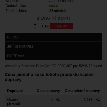
Skladem:
Ano, v Olomouci
Dodací lhůta:
IHNED
Záruční lhůta:
24 měsíců
1 199
,- Kč s DPH
+
ks
-
POPIS
JINÍ SI KOUPILI
DOPRAVA
převodník Shimano Dura Ace FC-9200 36T pro 52/36 12speed
Cena jednoho kusu tohoto produktu včetně
dopravy
Dopravce
Cena dopravy
Cena včetně dopravy
Osobní
0,- Kč
1 199,- Kč
převzetí