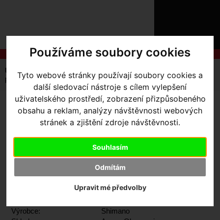
ÚVOD
NOVINKY
KONTAKT
O
NÁS
O
Používáme soubory cookies
NÁKUPU
SLUŽBY
REGISTRACE
Úvodní strana
Komponenty
Převodníky
Tyto webové stránky používají soubory cookies a
PŘIHLÁŠ
převodník Shimano Dura Ace FC-9200 36T pro 52/36
další sledovací nástroje s cílem vylepšení
✖
PŘIHLAŠOVAC
uživatelského prostředí, zobrazení přizpůsobeného
PŘEVODNÍK SHIMANO
obsahu a reklam, analýzy návštěvnosti webových
HESLO
stránek a zjištění zdroje návštěvnosti.
DURA ACE FC-9200 36T
ZTRATILI JST
PRO 52/36
Souhlasím
Odmítám
U tohoto produktu je možné jen osobní převzetí nebo využití
Upravit mé předvolby
služby BIKECENTRUM KURÝR.
Výrobce:
Shimano