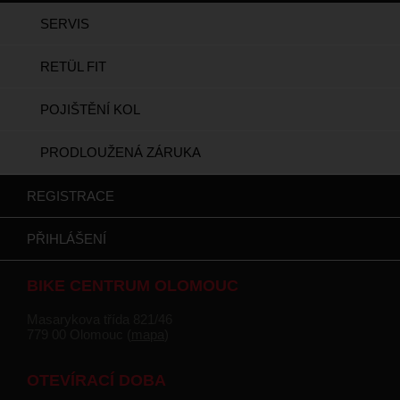
SERVIS
RETÜL FIT
POJIŠTĚNÍ KOL
PRODLOUŽENÁ ZÁRUKA
REGISTRACE
PŘIHLÁŠENÍ
BIKE CENTRUM OLOMOUC
Masarykova třída 821/46
779 00 Olomouc (
mapa
)
OTEVÍRACÍ DOBA