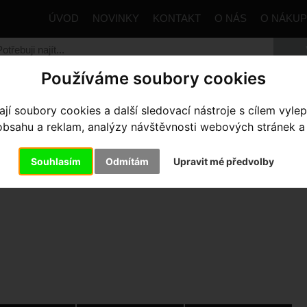
ÚVOD
NOVINKY
KONTAKT
O NÁS
O NÁKU
Používáme soubory cookies
trana
Komponenty
Řazení
MTB
Elektronický ovlad
í soubory cookies a další sledovací nástroje s cílem vylep
sahu a reklam, analýzy návštěvnosti webových stránek a z
EKTRONICKÝ OVLADAČ SRAM 
Souhlasím
Odmítám
Upravit mé předvolby