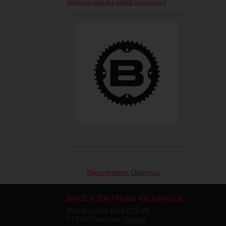
Velikostní tabulka
přileb
Specialized
Bikecentrum Olomouc
BIKE CENTRUM OLOMOUC
Masarykova třída 821/46
779 00 Olomouc (
mapa
)