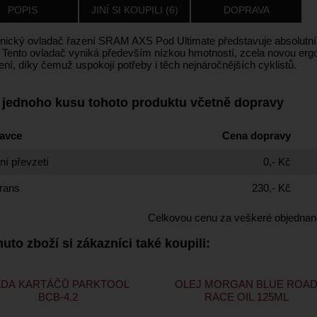
POPIS
JINÍ SI KOUPILI (6)
DOPRAVA
onický ovladač řazení SRAM AXS Pod Ultimate představuje absolutn
. Tento ovladač vyniká především nízkou hmotností, zcela novou er
ní, díky čemuž uspokojí potřeby i těch nejnáročnějších cyklistů.
 jednoho kusu tohoto produktu včetně dopravy
avce
Cena dopravy
í převzetí
0,- Kč
rans
230,- Kč
Celkovou cenu za veškeré objednan
uto zboží si zákazníci také koupili:
ADA KARTÁČŮ PARKTOOL
OLEJ MORGAN BLUE ROA
BCB-4.2
RACE OIL 125ML