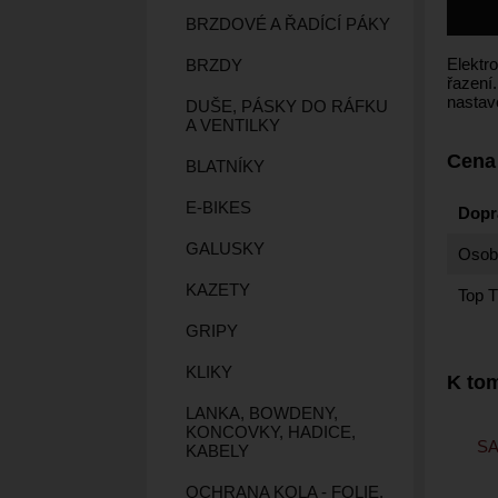
BRZDOVÉ A ŘADÍCÍ PÁKY
Elektr
BRZDY
řazení
nastave
DUŠE, PÁSKY DO RÁFKU
A VENTILKY
Cena
BLATNÍKY
E-BIKES
Dopr
GALUSKY
Osobn
KAZETY
Top T
GRIPY
KLIKY
K tom
LANKA, BOWDENY,
KONCOVKY, HADICE,
S
KABELY
OCHRANA KOLA - FOLIE,