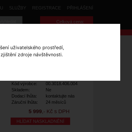
PU
SLUŽBY
REGISTRACE
PŘIHLÁŠENÍ
Celková cena:
0
,- Kč
ač SRAM AXS POD Ultimate
šení uživatelského prostředí,
jištění zdroje návštěvnosti.
AXS POD ULTIMATE
Výrobce:
Sram
Kód výrobce:
00.3018.406.004
Skladem:
Ne
Dodací lhůta:
kontaktujte nás
Záruční lhůta:
24 měsíců
5 999
,- Kč s DPH
HLÍDAT NASKLADNĚNÍ