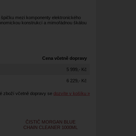
í špičku mezi komponenty elektronického
gonomickou konstrukcí a mimořádnou škálou
Cena včetně dopravy
5 999,- Kč
6 229,- Kč
é zboží včetně dopravy se
dozvíte v košíku »
D
ČISTIČ MORGAN BLUE
CHAIN CLEANER 1000ML