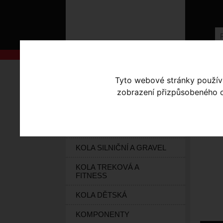
AKCE
Úvodní s
Tyto webové stránky používaj
KOLA S-WORKS
zobrazení přizpůsobeného ob
EL
ELEKTROKOLA
KOLA HORSKÁ
KOLA SILNIČNÍ A GRAVEL
KOLA TREKOVÁ A
FITNESS
KOLA DĚTSKÁ
KOMPONENTY