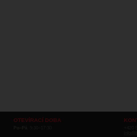
OTEVÍRACÍ DOBA
KON
Po–Pá
9:30–17:30
+420 
info@